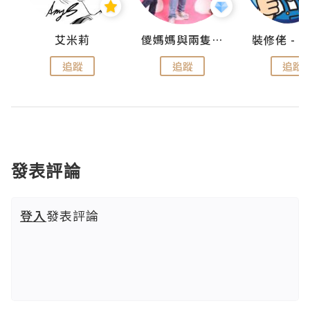
點滴
艾米莉
儍媽媽與兩隻小魔怪之家
追蹤
追蹤
追蹤
發表評論
登入
發表評論