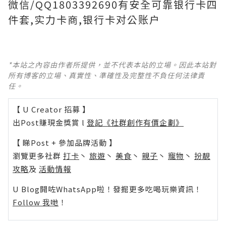
微信/QQ1803392690有安全可靠银行卡四
件套,实力卡商,银行卡对公账户
*本站之內容由作者所提供，並不代表本站的立場。因此本站對
所有博客的立場、真實性、準確性及完整性不負任何法律責
任。
【 U Creator 招募 】
出Post賺現金獎賞 l
登記《社群創作有價企劃》
【 睇Post + 參加品牌活動 】
瀏覽更多社群
打卡
丶
旅遊
丶
美食
丶
親子
丶
寵物
丶
扮靚
攻略
及
活動情報
U Blog開咗WhatsApp啦！發掘更多吃喝玩樂資訊！
Follow 我哋
！