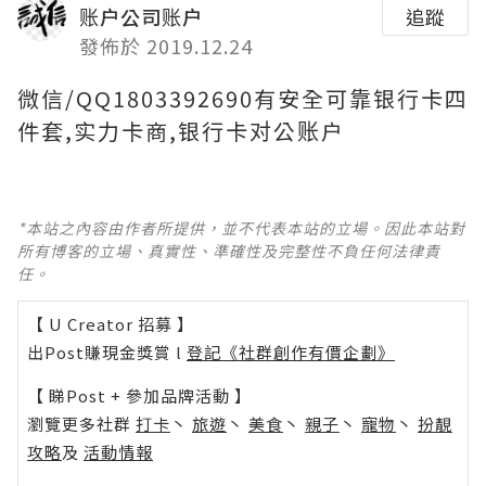
账户公司账户
追蹤
發佈於 2019.12.24
微信/QQ1803392690有安全可靠银行卡四
件套,实力卡商,银行卡对公账户
*本站之內容由作者所提供，並不代表本站的立場。因此本站對
所有博客的立場、真實性、準確性及完整性不負任何法律責
任。
【 U Creator 招募 】
出Post賺現金獎賞 l
登記《社群創作有價企劃》
【 睇Post + 參加品牌活動 】
瀏覽更多社群
打卡
丶
旅遊
丶
美食
丶
親子
丶
寵物
丶
扮靚
攻略
及
活動情報