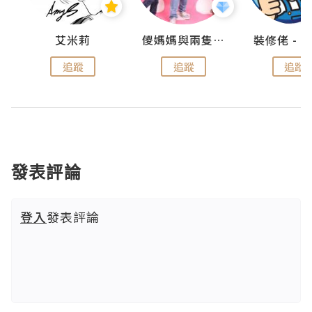
點滴
艾米莉
儍媽媽與兩隻小魔怪之家
追蹤
追蹤
追蹤
發表評論
登入
發表評論