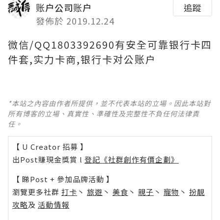
账户公司账户
追蹤
發佈於 2019.12.24
微信/QQ1803392690有安全可靠银行卡四
件套,实力卡商,银行卡对公账户
*本站之內容由作者所提供，並不代表本站的立場。因此本站對
所有博客的立場、真實性、準確性及完整性不負任何法律責
任。
【 U Creator 招募 】
出Post賺現金獎賞 l
登記《社群創作有價企劃》
【 睇Post + 參加品牌活動 】
瀏覽更多社群
打卡
丶
旅遊
丶
美食
丶
親子
丶
寵物
丶
扮靚
攻略
及
活動情報