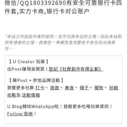
微信/QQ1803392690有安全可靠银行卡四
件套,实力卡商,银行卡对公账户
*本站之內容由作者所提供，並不代表本站的立場。因此本站對
所有博客的立場、真實性、準確性及完整性不負任何法律責
任。
【 U Creator 招募 】
出Post賺現金獎賞 l
登記《社群創作有價企劃》
【 睇Post + 參加品牌活動 】
瀏覽更多社群
打卡
丶
旅遊
丶
美食
丶
親子
丶
寵物
丶
扮靚
攻略
及
活動情報
U Blog開咗WhatsApp啦！發掘更多吃喝玩樂資訊！
Follow 我哋
！