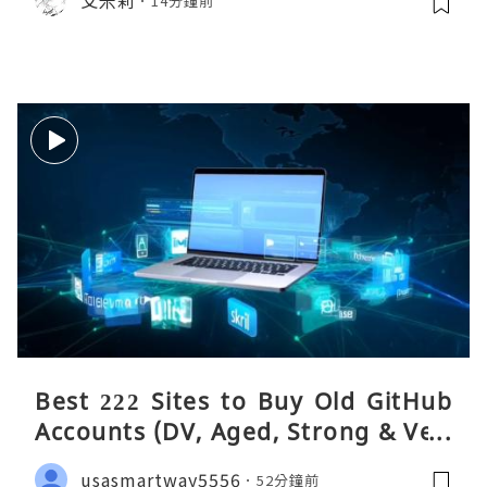
14分鐘前
Best 222 Sites to Buy Old GitHub
Accounts (DV, Aged, Strong & Veri
fied)
usasmartway5556
52分鐘前