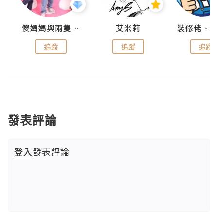
點滴
儍媽媽與兩隻小魔怪之家
艾米莉
追蹤
追蹤
追蹤
發表評論
登入
發表評論