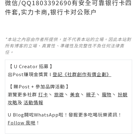
微信/QQ1803392690有安全可靠银行卡四
件套,实力卡商,银行卡对公账户
*本站之內容由作者所提供，並不代表本站的立場。因此本站對
所有博客的立場、真實性、準確性及完整性不負任何法律責
任。
【 U Creator 招募 】
出Post賺現金獎賞 l
登記《社群創作有價企劃》
【 睇Post + 參加品牌活動 】
瀏覽更多社群
打卡
丶
旅遊
丶
美食
丶
親子
丶
寵物
丶
扮靚
攻略
及
活動情報
U Blog開咗WhatsApp啦！發掘更多吃喝玩樂資訊！
Follow 我哋
！