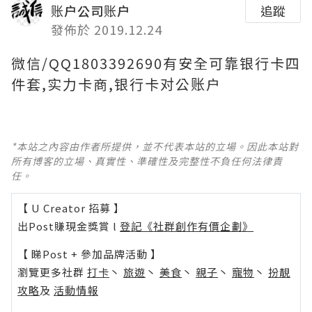
账户公司账户
追蹤
發佈於 2019.12.24
微信/QQ1803392690有安全可靠银行卡四
件套,实力卡商,银行卡对公账户
*本站之內容由作者所提供，並不代表本站的立場。因此本站對
所有博客的立場、真實性、準確性及完整性不負任何法律責
任。
【 U Creator 招募 】
出Post賺現金獎賞 l
登記《社群創作有價企劃》
【 睇Post + 參加品牌活動 】
瀏覽更多社群
打卡
丶
旅遊
丶
美食
丶
親子
丶
寵物
丶
扮靚
攻略
及
活動情報