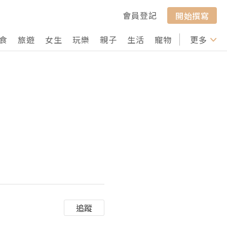
會員登記
開始撰寫
食
旅遊
女生
玩樂
親子
生活
寵物
行山
更多
打卡
追蹤