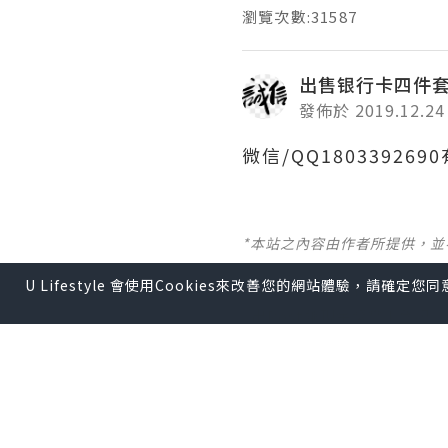
瀏覽次數:31587
出售银行卡四件
發佈於 2019.12.24
微信/QQ1803392
*本站之內容由作者所提供，
U Lifestyle 會使用Cookies來改善您的網站體驗，請確定
【 U Creator 招募 】
出Post賺現金獎賞 l
登記《
【 睇Post + 參加品牌活動 
瀏覽更多社群
打卡
丶
旅遊
U Blog開咗WhatsAp