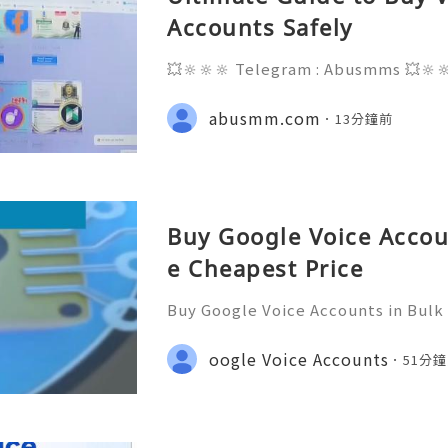
Accounts Safely
💥🔆🔆🔆 Telegram : Abusmms 💥🔆
3-8937 💥🔆🔆🔆 Email : abusmmte
ebook Page : Abusmm 💥🔆🔆🔆 Signa
abusmm.com
13分鐘前
Buy Google Voice Accou
e Cheapest Price
Buy Google Voice Accounts in Bulk
Need Assistance? We’re Here 24/7
gmail.com 💎 WhatsApp: +1(772)563
oogle Voice Accounts
51分
marketit 🎮 discord: usamarketit 