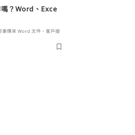
？Word、Exce
傳來 Word 文件、客戶提
rPoint，最後又要把資料整理成
式，處理起來比較零散。因此不