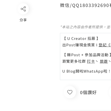
微信/QQ1803392
分享
*本站之內容由作者所提供，
【 U Creator 招募 】
出Post賺現金獎賞 l
登記《
【 睇Post + 參加品牌活動 
瀏覽更多社群
打卡
丶
旅遊
U Blog開咗WhatsAp
0個讚好