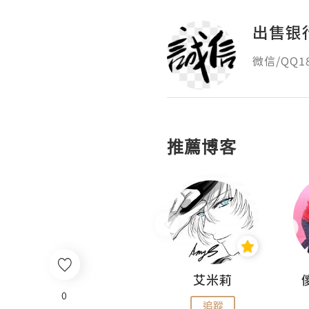
出售银
微信/QQ
推薦博客
Hahakelly的生活點滴
艾米莉
0
追蹤
追蹤