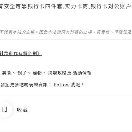
690有安全可靠银行卡四件套,实力卡商,银行卡对公账户
並不代表本站的立場。因此本站對所有博客的立場、真實性、準確性
社群創作有價企劃》
】
丶
美食
丶
親子
丶
寵物
丶
扮靚攻略
及
活動情報
p啦！發掘更多吃喝玩樂資訊！
Follow 我哋
！
收藏