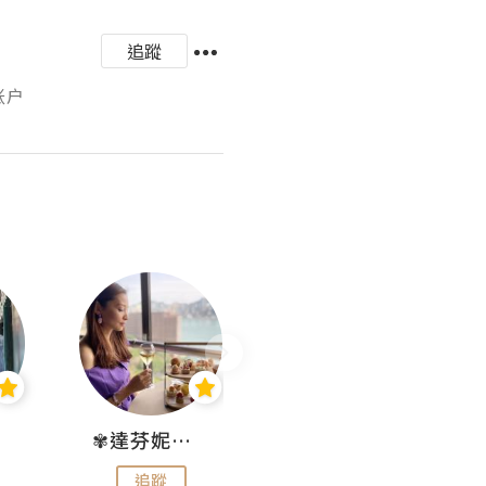
追蹤
账户
✾達芬妮•愛孩子•愛生活✾
wendysugar享受生活gogogo
追蹤
追蹤