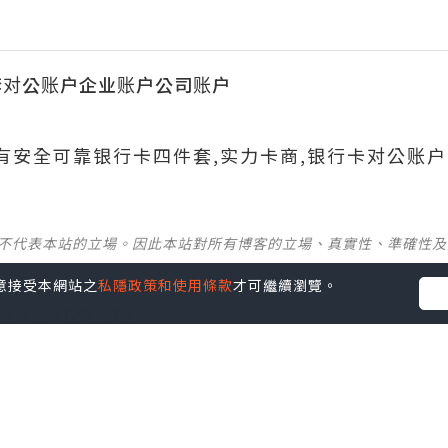
套对公账户企业账户公司账户
690有安全可靠银行卡四件套,实力卡商,银行卡对公账户
並不代表本站的立場。因此本站對所有博客的立場、真實性、準確性
您同意接受本網站之
私隱政策和使用條款
才可繼續瀏覽。
社群創作有價企劃》
】
丶
美食
丶
親子
丶
寵物
丶
扮靚攻略
及
活動情報
p啦！發掘更多吃喝玩樂資訊！
Follow 我哋
！