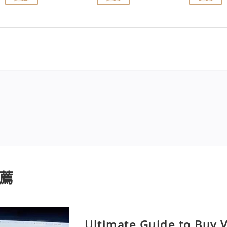
薦
Ultimate Guide to Buy V