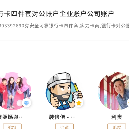
行卡四件套对公账户企业账户公司账户
1803392690有安全可靠银行卡四件套,实力卡商,银行卡对公
儍媽媽與兩隻小魔怪之家
裝修佬 - 香港一站式網上裝修平台
利奧
追蹤
追蹤
追蹤