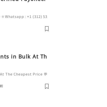
🔆Whatsapp : +1 (312) 53
am@gmail.com 💥🔆🔆🔆Fac
l : +1 (682) 474-9468
nts in Bulk At Th
 At The Cheapest Price 💬
! 📧 Email: usamarketit@
-8300 🚀 Telegram: @usa
鐘前
✅