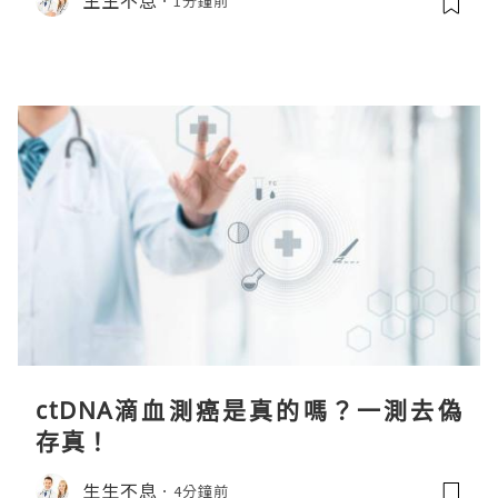
1分鐘前
ctDNA滴血測癌是真的嗎？一測去偽
存真！
生生不息
4分鐘前