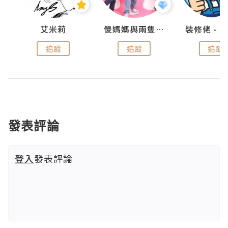
點滴
艾米莉
儍媽媽與兩隻小魔怪之家
追蹤
追蹤
追蹤
發表評論
登入
發表評論