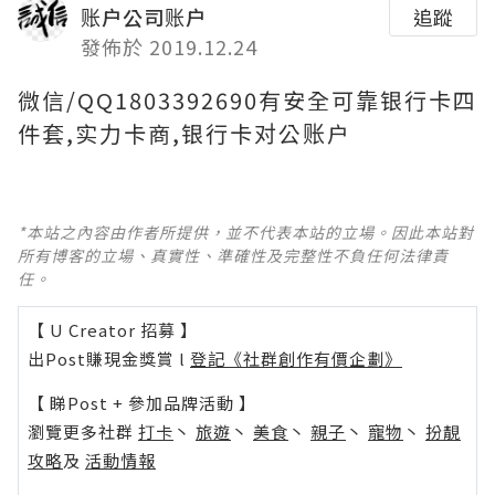
账户公司账户
追蹤
發佈於 2019.12.24
微信/QQ1803392690有安全可靠银行卡四
件套,实力卡商,银行卡对公账户
*本站之內容由作者所提供，並不代表本站的立場。因此本站對
所有博客的立場、真實性、準確性及完整性不負任何法律責
任。
【 U Creator 招募 】
出Post賺現金獎賞 l
登記《社群創作有價企劃》
【 睇Post + 參加品牌活動 】
瀏覽更多社群
打卡
丶
旅遊
丶
美食
丶
親子
丶
寵物
丶
扮靚
攻略
及
活動情報