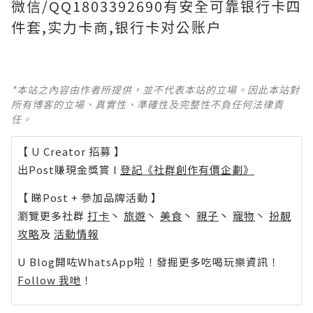
微信/QQ1803392690有安全可靠银行卡四
件套,实力卡商,银行卡对公账户
*本站之內容由作者所提供，並不代表本站的立場。因此本站對
所有博客的立場、真實性、準確性及完整性不負任何法律責
任。
【 U Creator 招募 】
出Post賺現金獎賞 l
登記《社群創作有價企劃》
【 睇Post + 參加品牌活動 】
瀏覽更多社群
打卡
丶
旅遊
丶
美食
丶
親子
丶
寵物
丶
扮靚
攻略
及
活動情報
U Blog開咗WhatsApp啦！發掘更多吃喝玩樂資訊！
Follow 我哋
！