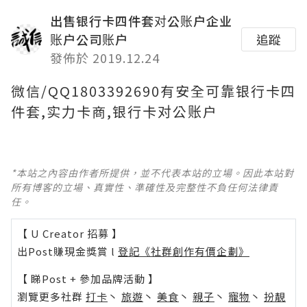
出售银行卡四件套对公账户企业
账户公司账户
追蹤
發佈於 2019.12.24
微信/QQ1803392690有安全可靠银行卡四
件套,实力卡商,银行卡对公账户
*本站之內容由作者所提供，並不代表本站的立場。因此本站對
所有博客的立場、真實性、準確性及完整性不負任何法律責
任。
【 U Creator 招募 】
出Post賺現金獎賞 l
登記《社群創作有價企劃》
【 睇Post + 參加品牌活動 】
瀏覽更多社群
打卡
丶
旅遊
丶
美食
丶
親子
丶
寵物
丶
扮靚