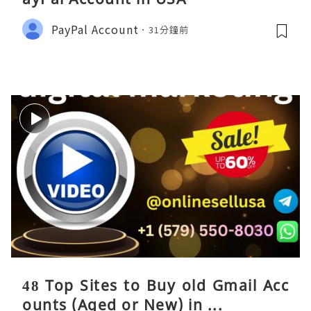
PayPal Account
31分鐘前
48 Top Sites to Buy old Gmail Acc
ounts (Aged or New) in ...