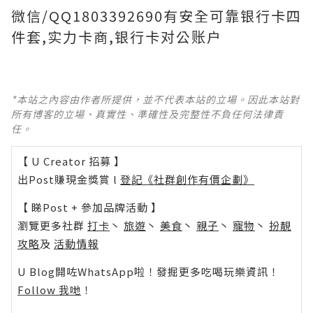
微信/QQ1803392690有安全可靠银行卡四
件套,实力卡商,银行卡对公账户
*本站之內容由作者所提供，並不代表本站的立場。因此本站對
所有博客的立場、真實性、準確性及完整性不負任何法律責
任。
【 U Creator 招募 】
出Post賺現金獎賞 l
登記《社群創作有價企劃》
【 睇Post + 參加品牌活動 】
瀏覽更多社群
打卡
丶
旅遊
丶
美食
丶
親子
丶
寵物
丶
扮靚
攻略
及
活動情報
U Blog開咗WhatsApp啦！發掘更多吃喝玩樂資訊！
Follow 我哋
！