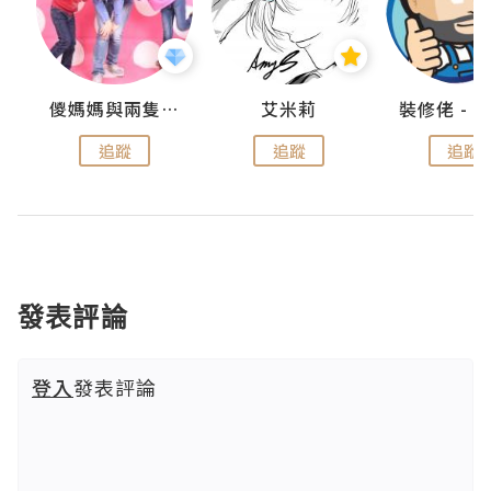
點滴
儍媽媽與兩隻小魔怪之家
艾米莉
追蹤
追蹤
追蹤
發表評論
登入
發表評論