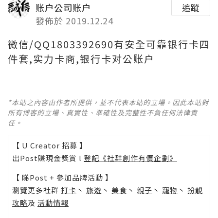
账户公司账户
追蹤
發佈於 2019.12.24
微信/QQ1803392690有安全可靠银行卡四
件套,实力卡商,银行卡对公账户
*本站之內容由作者所提供，並不代表本站的立場。因此本站對
所有博客的立場、真實性、準確性及完整性不負任何法律責
任。
【 U Creator 招募 】
出Post賺現金獎賞 l
登記《社群創作有價企劃》
【 睇Post + 參加品牌活動 】
瀏覽更多社群
打卡
丶
旅遊
丶
美食
丶
親子
丶
寵物
丶
扮靚
攻略
及
活動情報