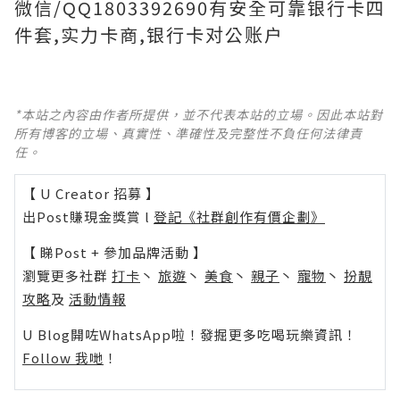
微信/QQ1803392690有安全可靠银行卡四
件套,实力卡商,银行卡对公账户
*本站之內容由作者所提供，並不代表本站的立場。因此本站對
所有博客的立場、真實性、準確性及完整性不負任何法律責
任。
【 U Creator 招募 】
出Post賺現金獎賞 l
登記《社群創作有價企劃》
【 睇Post + 參加品牌活動 】
瀏覽更多社群
打卡
丶
旅遊
丶
美食
丶
親子
丶
寵物
丶
扮靚
攻略
及
活動情報
U Blog開咗WhatsApp啦！發掘更多吃喝玩樂資訊！
Follow 我哋
！