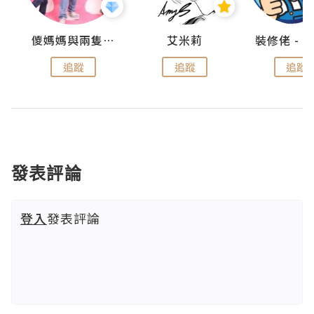
點滴
儍媽媽與兩隻小魔怪之家
艾米莉
追蹤
追蹤
追蹤
發表評論
登入
發表評論