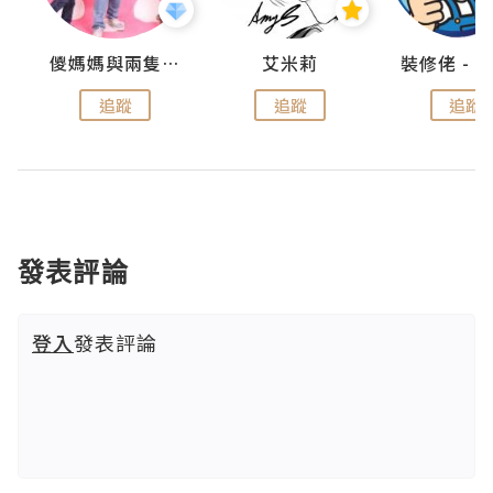
點滴
儍媽媽與兩隻小魔怪之家
艾米莉
追蹤
追蹤
追蹤
發表評論
登入
發表評論