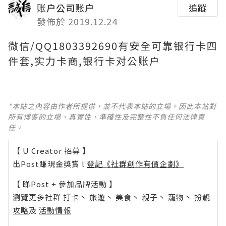
账户公司账户
追蹤
發佈於 2019.12.24
微信/QQ1803392690有安全可靠银行卡四
件套,实力卡商,银行卡对公账户
*本站之內容由作者所提供，並不代表本站的立場。因此本站對
所有博客的立場、真實性、準確性及完整性不負任何法律責
任。
【 U Creator 招募 】
出Post賺現金獎賞 l
登記《社群創作有價企劃》
【 睇Post + 參加品牌活動 】
瀏覽更多社群
打卡
丶
旅遊
丶
美食
丶
親子
丶
寵物
丶
扮靚
攻略
及
活動情報