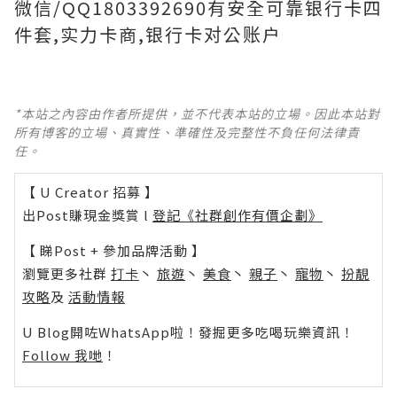
微信/QQ1803392690有安全可靠银行卡四
件套,实力卡商,银行卡对公账户
*本站之內容由作者所提供，並不代表本站的立場。因此本站對
所有博客的立場、真實性、準確性及完整性不負任何法律責
任。
【 U Creator 招募 】
出Post賺現金獎賞 l
登記《社群創作有價企劃》
【 睇Post + 參加品牌活動 】
瀏覽更多社群
打卡
丶
旅遊
丶
美食
丶
親子
丶
寵物
丶
扮靚
攻略
及
活動情報
U Blog開咗WhatsApp啦！發掘更多吃喝玩樂資訊！
Follow 我哋
！