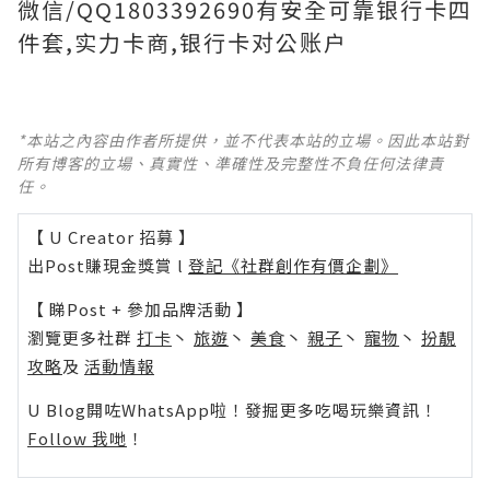
微信/QQ1803392690有安全可靠银行卡四
件套,实力卡商,银行卡对公账户
*本站之內容由作者所提供，並不代表本站的立場。因此本站對
所有博客的立場、真實性、準確性及完整性不負任何法律責
任。
【 U Creator 招募 】
出Post賺現金獎賞 l
登記《社群創作有價企劃》
【 睇Post + 參加品牌活動 】
瀏覽更多社群
打卡
丶
旅遊
丶
美食
丶
親子
丶
寵物
丶
扮靚
攻略
及
活動情報
U Blog開咗WhatsApp啦！發掘更多吃喝玩樂資訊！
Follow 我哋
！