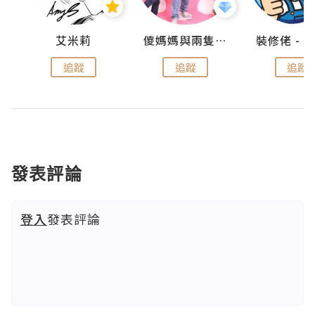
點滴
艾米莉
儍媽媽與兩隻小魔怪之家
追蹤
追蹤
追蹤
發表評論
登入
發表評論