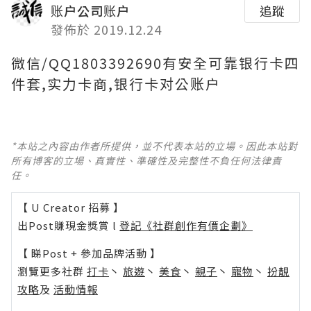
账户公司账户
追蹤
發佈於 2019.12.24
微信/QQ1803392690有安全可靠银行卡四
件套,实力卡商,银行卡对公账户
*本站之內容由作者所提供，並不代表本站的立場。因此本站對
所有博客的立場、真實性、準確性及完整性不負任何法律責
任。
【 U Creator 招募 】
出Post賺現金獎賞 l
登記《社群創作有價企劃》
【 睇Post + 參加品牌活動 】
瀏覽更多社群
打卡
丶
旅遊
丶
美食
丶
親子
丶
寵物
丶
扮靚
攻略
及
活動情報