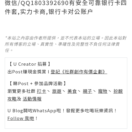
微信/QQ1803392690有安全可靠银行卡四
件套,实力卡商,银行卡对公账户
*本站之內容由作者所提供，並不代表本站的立場。因此本站對
所有博客的立場、真實性、準確性及完整性不負任何法律責
任。
【 U Creator 招募 】
出Post賺現金獎賞 l
登記《社群創作有價企劃》
【 睇Post + 參加品牌活動 】
瀏覽更多社群
打卡
丶
旅遊
丶
美食
丶
親子
丶
寵物
丶
扮靚
攻略
及
活動情報
U Blog開咗WhatsApp啦！發掘更多吃喝玩樂資訊！
Follow 我哋
！