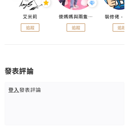
點滴
艾米莉
儍媽媽與兩隻小魔怪之家
追蹤
追蹤
追蹤
發表評論
登入
發表評論