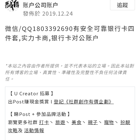
账户公司账户
追蹤
發佈於 2019.12.24
微信/QQ1803392690有安全可靠银行卡四
件套,实力卡商,银行卡对公账户
*本站之內容由作者所提供，並不代表本站的立場。因此本站對
所有博客的立場、真實性、準確性及完整性不負任何法律責
任。
【 U Creator 招募 】
出Post賺現金獎賞 l
登記《社群創作有價企劃》
【 睇Post + 參加品牌活動 】
瀏覽更多社群
打卡
丶
旅遊
丶
美食
丶
親子
丶
寵物
丶
扮靚
攻略
及
活動情報