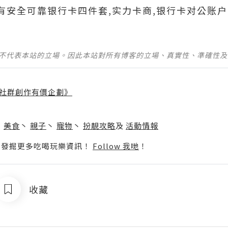
690有安全可靠银行卡四件套,实力卡商,银行卡对公账户
並不代表本站的立場。因此本站對所有博客的立場、真實性、準確性
社群創作有價企劃》
】
丶
美食
丶
親子
丶
寵物
丶
扮靚攻略
及
活動情報
p啦！發掘更多吃喝玩樂資訊！
Follow 我哋
！
收藏