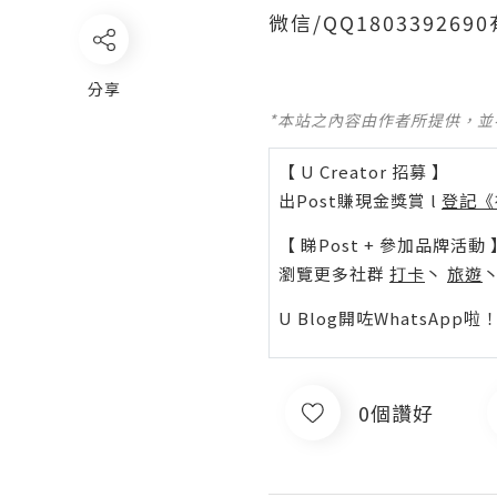
微信/QQ1803392
分享
*本站之內容由作者所提供，
【 U Creator 招募 】
出Post賺現金獎賞 l
登記《
【 睇Post + 參加品牌活動 
瀏覽更多社群
打卡
丶
旅遊
U Blog開咗WhatsAp
0個讚好