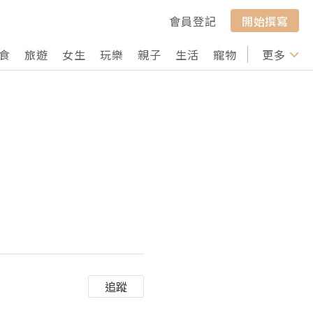
會員登記
開始撰寫
食
旅遊
女生
玩樂
親子
生活
寵物
行山
更多
打卡
追蹤