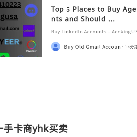
Top 5 Places to Buy Ag
nts and Should ...
Buy LinkedIn Accounts – AcckingU
economy, professional networkin
ant than ever. AcckingUSA.com Pla
Buy Old Gmail Accoun
14分
a crucial role in connecting
手卡商yhk买卖