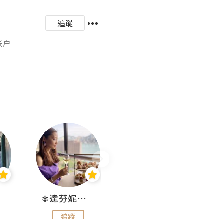
追蹤
账户
✾達芬妮•愛孩子•愛生活✾
wendysugar享受生活gogogo
追蹤
追蹤