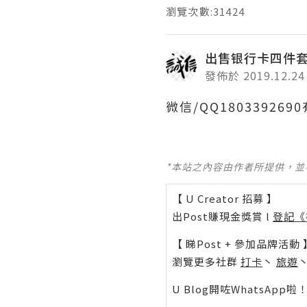
瀏覽次數:31424
出售银行卡四件
發佈於 2019.12.24
微信/QQ1803392
*本站之內容由作者所提供，
【 U Creator 招募 】
出Post賺現金獎賞 l
登記《
【 睇Post + 參加品牌活動 
瀏覽更多社群
打卡
丶
旅遊
U Blog開咗WhatsAp