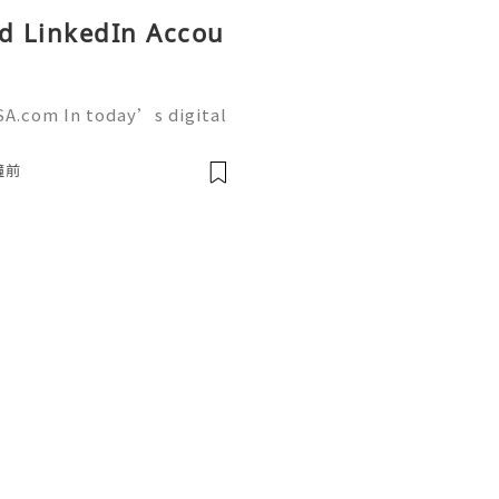
ed LinkedIn Accou
SA.com In today’s digital
g has become more import
tforms like LinkedIn play
鐘前