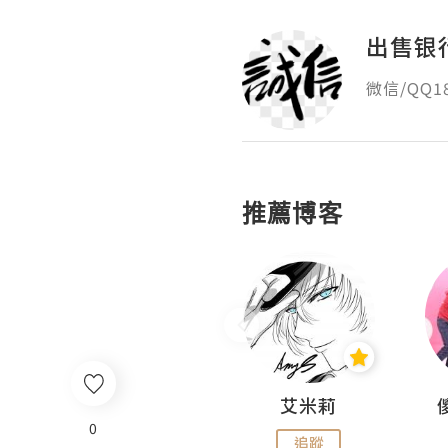
出售银
微信/QQ
推薦博客
Hahakelly的生活點滴
艾米莉
0
追蹤
追蹤