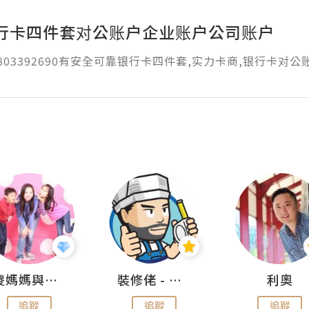
行卡四件套对公账户企业账户公司账户
1803392690有安全可靠银行卡四件套,实力卡商,银行卡对公
儍媽媽與兩隻小魔怪之家
裝修佬 - 香港一站式網上裝修平台
利奧
追蹤
追蹤
追蹤