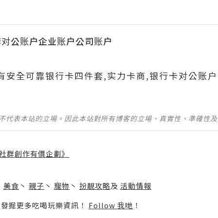
套对公账户企业账户公司账户
690有安全可靠银行卡四件套,实力卡商,银行卡对公账户
並不代表本站的立場。因此本站對所有博客的立場、真實性、準確性
社群創作有價企劃》
】
丶
美食
丶
親子
丶
寵物
丶
扮靚攻略
及
活動情報
p啦！發掘更多吃喝玩樂資訊！
Follow 我哋
！