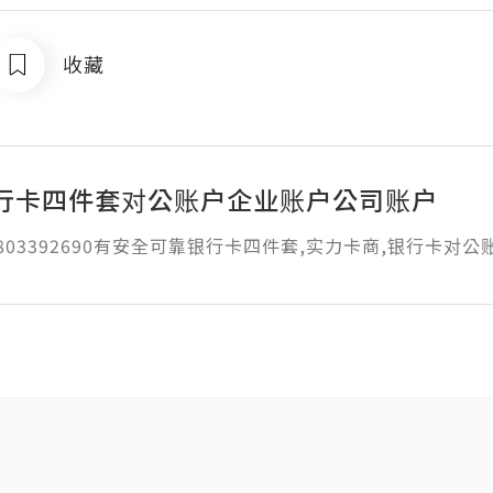
收藏
行卡四件套对公账户企业账户公司账户
1803392690有安全可靠银行卡四件套,实力卡商,银行卡对公