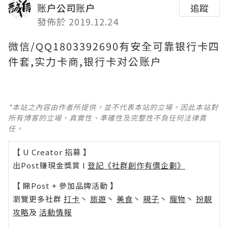
账户公司账户
追蹤
發佈於 2019.12.24
微信/QQ1803392690有安全可靠银行卡四
件套,实力卡商,银行卡对公账户
*本站之內容由作者所提供，並不代表本站的立場。因此本站對
所有博客的立場、真實性、準確性及完整性不負任何法律責
任。
【 U Creator 招募 】
出Post賺現金獎賞 l
登記《社群創作有價企劃》
【 睇Post + 參加品牌活動 】
瀏覽更多社群
打卡
丶
旅遊
丶
美食
丶
親子
丶
寵物
丶
扮靚
攻略
及
活動情報