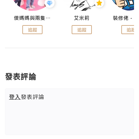
點滴
儍媽媽與兩隻小魔怪之家
艾米莉
追蹤
追蹤
追蹤
發表評論
登入
發表評論