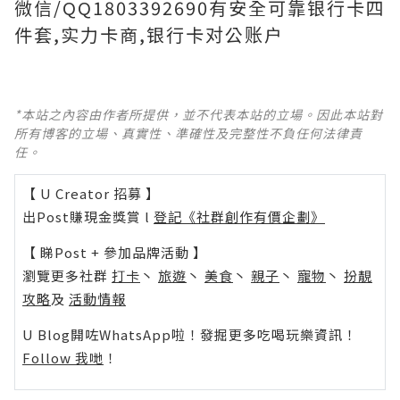
微信/QQ1803392690有安全可靠银行卡四
件套,实力卡商,银行卡对公账户
*本站之內容由作者所提供，並不代表本站的立場。因此本站對
所有博客的立場、真實性、準確性及完整性不負任何法律責
任。
【 U Creator 招募 】
出Post賺現金獎賞 l
登記《社群創作有價企劃》
【 睇Post + 參加品牌活動 】
瀏覽更多社群
打卡
丶
旅遊
丶
美食
丶
親子
丶
寵物
丶
扮靚
攻略
及
活動情報
U Blog開咗WhatsApp啦！發掘更多吃喝玩樂資訊！
Follow 我哋
！