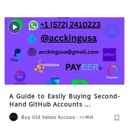
eaGO（明确提供通话短信套餐）。长
A Guide to Easily Buying Second-
Hand GitHub Accounts ...
Buy Old Yahoo Accoun
2小時前