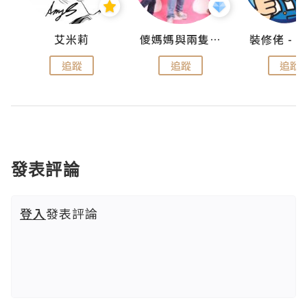
點滴
艾米莉
儍媽媽與兩隻小魔怪之家
追蹤
追蹤
追蹤
發表評論
登入
發表評論