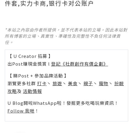
件套,实力卡商,银行卡对公账户
*本站之內容由作者所提供，並不代表本站的立場。因此本站對
所有博客的立場、真實性、準確性及完整性不負任何法律責
任。
【 U Creator 招募 】
出Post賺現金獎賞 l
登記《社群創作有價企劃》
【 睇Post + 參加品牌活動 】
瀏覽更多社群
打卡
丶
旅遊
丶
美食
丶
親子
丶
寵物
丶
扮靚
攻略
及
活動情報
U Blog開咗WhatsApp啦！發掘更多吃喝玩樂資訊！
Follow 我哋
！