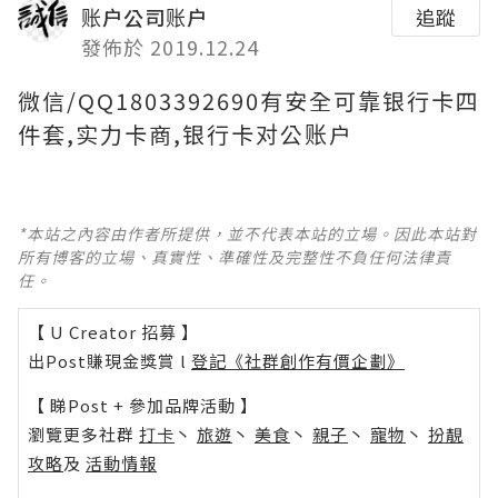
账户公司账户
追蹤
發佈於 2019.12.24
微信/QQ1803392690有安全可靠银行卡四
件套,实力卡商,银行卡对公账户
*本站之內容由作者所提供，並不代表本站的立場。因此本站對
所有博客的立場、真實性、準確性及完整性不負任何法律責
任。
【 U Creator 招募 】
出Post賺現金獎賞 l
登記《社群創作有價企劃》
【 睇Post + 參加品牌活動 】
瀏覽更多社群
打卡
丶
旅遊
丶
美食
丶
親子
丶
寵物
丶
扮靚
攻略
及
活動情報