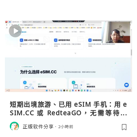
短期出境旅游、已用 eSIM 手机：用 e
SIM.CC 或 RedteaGO，无需等待收
货。需要“当地号码 + 通话短信”（如
正版软件分享
2小時前
打车、外卖、客户联络）：优先 Redt