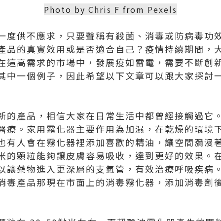
Photo by
Chris F
from
Pexels
一度供不應求，只要聲稱有殺菌、消毒或防病毒功
產品的真實效用或是否適合自己？疫情持續期間，
在這高需求的市場中，發展疫如雷電，需要不斷創
其中一個例子，因此希望以下文章可以跟大家探討
新的產品，相信大家在日常生活中都曾經接觸過它
醫療。家用霧化器主要作用為加濕，在乾燥的環境
也有人會在霧化器裡添加喜歡的精油，讓空間瀰漫
米的顆粒能夠讓皮膚容易吸收，達到更好的效果。
以讓藥物進入更深層的支氣管，有效治療呼吸疾病
消毒產品那現在市面上的消毒霧化器，添加消毒劑