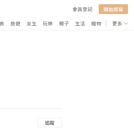
會員登記
開始撰寫
食
旅遊
女生
玩樂
親子
生活
寵物
行山
更多
打卡
追蹤