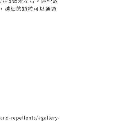
粒在5微米左右。這些數
米），越細的顆粒可以通過
-and-repellents/#gallery-