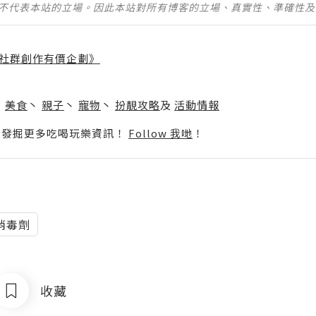
並不代表本站的立場。因此本站對所有博客的立場、真實性、準確性
社群創作有價企劃》
】
丶
美食
丶
親子
丶
寵物
丶
扮靚攻略
及
活動情報
p啦！發掘更多吃喝玩樂資訊！
Follow 我哋
！
消毒劑
收藏