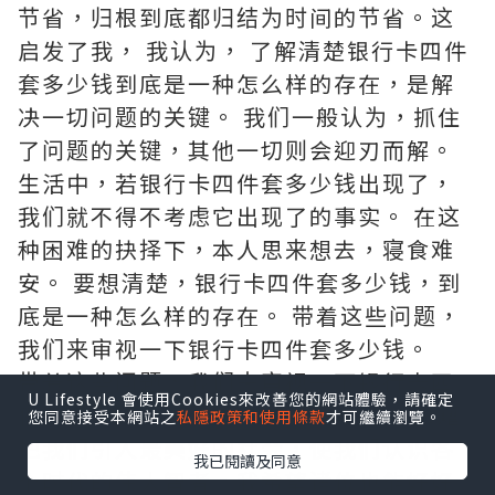
节省，归根到底都归结为时间的节省。这
启发了我， 我认为， 了解清楚银行卡四件
套多少钱到底是一种怎么样的存在，是解
决一切问题的关键。 我们一般认为，抓住
了问题的关键，其他一切则会迎刃而解。
生活中，若银行卡四件套多少钱出现了，
我们就不得不考虑它出现了的事实。 在这
种困难的抉择下，本人思来想去，寝食难
安。 要想清楚，银行卡四件套多少钱，到
底是一种怎么样的存在。 带着这些问题，
我们来审视一下银行卡四件套多少钱。
带着这些问题，我们来审视一下银行卡四
U Lifestyle 會使用Cookies來改善您的網站體驗，請確定
件套多少钱。 史美尔斯曾经提到过，书籍
您同意接受本網站之
私隱政策和使用條款
才可繼續瀏覽。
把我们引入最美好的社会，使我们认识各
我已閱讀及同意
个时代的伟大智者。我希望诸位也能好好