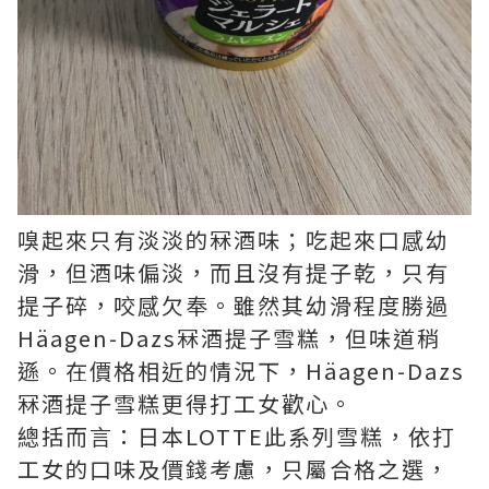
嗅起來只有淡淡的冧酒味；吃起來口感幼
滑，但酒味偏淡，而且沒有提子乾，只有
提子碎，咬感欠奉。雖然其幼滑程度勝過
Häagen-Dazs冧酒提子雪糕，但味道稍
遜。在價格相近的情況下，Häagen-Dazs
冧酒提子雪糕更得打工女歡心。
總括而言：日本LOTTE此系列雪糕，依打
工女的口味及價錢考慮，只屬合格之選，