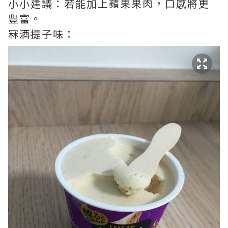
小小建議：若能加上蘋果果肉，口感將更
豐富。
冧酒提子味：