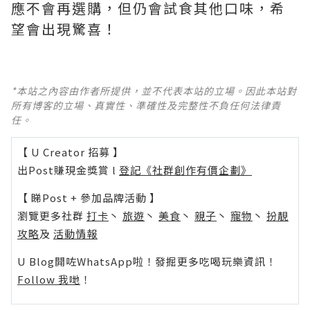
應不會再選購，但仍會試食其他口味，希
望會出現驚喜！
*本站之內容由作者所提供，並不代表本站的立場。因此本站對
所有博客的立場、真實性、準確性及完整性不負任何法律責
任。
【 U Creator 招募 】
出Post賺現金獎賞 l
登記《社群創作有價企劃》
【 睇Post + 參加品牌活動 】
瀏覽更多社群
打卡
丶
旅遊
丶
美食
丶
親子
丶
寵物
丶
扮靚
攻略
及
活動情報
U Blog開咗WhatsApp啦！發掘更多吃喝玩樂資訊！
Follow 我哋
！