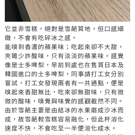
它並非雪糕，絕對是雪葩質地，但口感細
緻，不會有吃碎冰之感。
能嗅到香濃的蘋果味；吃起來卻不大甜，
夾雜少許酸味，只有淡淡的蘋果味。感覺
像是士多啤梨，早前到處也在售買日本及
韓國進口的士多啤梨，同事請打工女分別
嘗試，打工女發現兩者有一共通點，便是
嗅起來香甜無比，吃來卻無甜味，只有微
微的酸味，嗅覺與味覺的感觀截然不同。
由於雪葩主要是由結冰的水果磨成沙冰而
成，故雪葩較雪糕容易融化，但此杯溶化
速度不快，不會吃至一半便溶化成水。