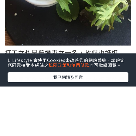
打工女也是普通港女一名，放假也好逛
街，享受一下「高茶」滋味，有部份貴價
U Lifestyle 會使用Cookies來改善您的網站體驗，請確定
您同意接受本網站之
私隱政策和使用條款
才可繼續瀏覽。
品牌的「高茶」確也挺好，自肋山及朗廷
我已閱讀及同意
酒店是不俗的選擇，但也需付出相應的價
格，每次約$300一位，打工女也吃不消。
感謝友人找到價錢相宜的「高茶」，讓我
倆可過優閒的午後時光。