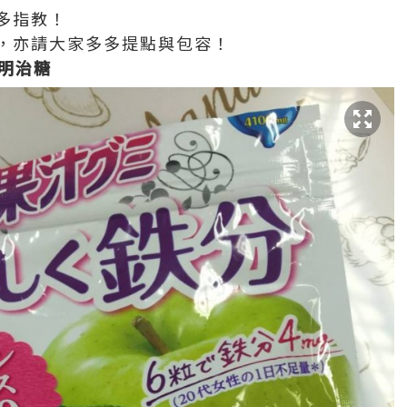
多指教！
，亦請大家多多提點與包容！
之明治糖