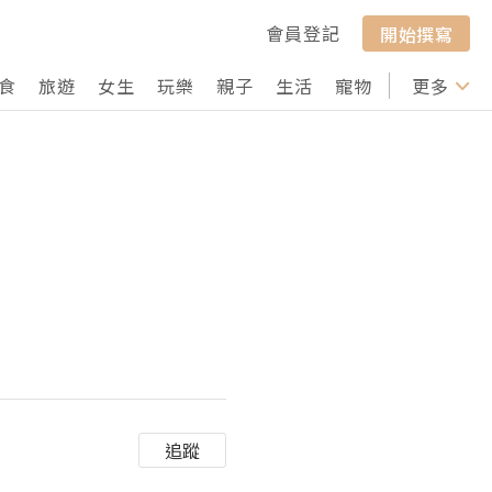
會員登記
開始撰寫
食
旅遊
女生
玩樂
親子
生活
寵物
行山
更多
打卡
追蹤