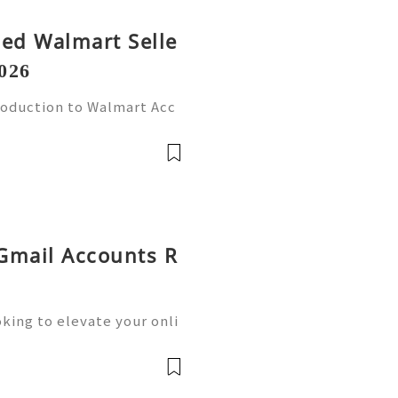
fied Walmart Selle
026
roduction to Walmart Acc
l world, online shopping
Walmart stands out as one
 Gmail Accounts R
king to elevate your onli
siness operations? Buying
he solution you need.We o