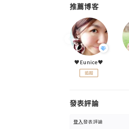
推薦博客
LoveCath 夏沫
♥Eunice♥
追蹤
追蹤
發表評論
登入
發表評論