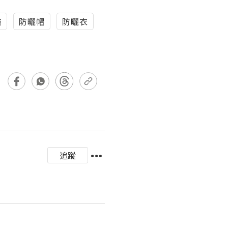
施
防曬帽
防曬衣
追蹤