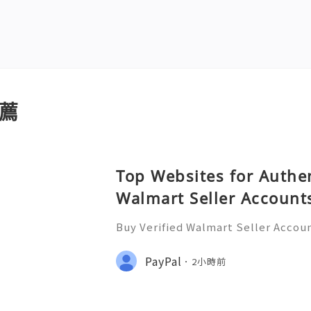
薦
Top Websites for Authen
Walmart Seller Account
Buy Verified Walmart Seller Accoun
d of e-commerce, standing out is m
lmart has emerged as a significant 
PayPal
2小時前
ding a platform for