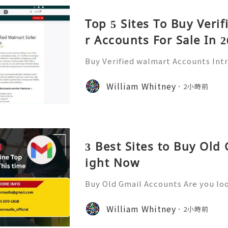
Top 5 Sites To Buy Veri
r Accounts For Sale In 2
Buy Verified walmart Accounts Int
ounts In today’s fast-paced digita
has become a staple for millions. 
William Whitney
2小時前
of the largest retailers
3 Best Sites to Buy Old
ight Now
Buy Old Gmail Accounts Are you loo
ne presence or streamline your bu
old Gmail accounts might just be t
William Whitney
2小時前
ffer high-quality new G