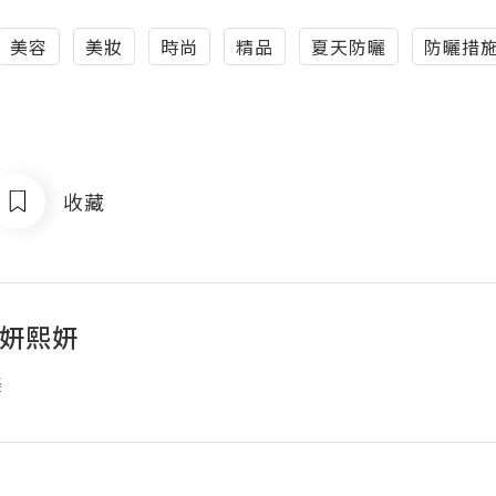
美容
美妝
時尚
精品
夏天防曬
防曬措
收藏
ci妍熙妍
美