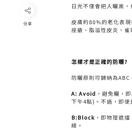
日光不僅會把人曬黑，
皮膚約80%的老化表
分享
座瘡、脂溢性皮炎、雀
怎樣才是正確的防曬?
防曬原則可歸納為ABC
A: Avoid
，避免曬，即
下午4點)。不過，即
B:Block
，即物理遮擋
線。