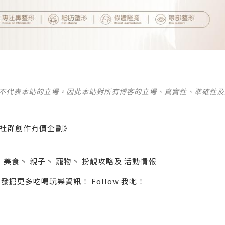
並不代表本站的立場。因此本站對所有博客的立場、真實性、準確性
社群創作有價企劃》
】
丶
美食
丶
親子
丶
寵物
丶
扮靚攻略
及
活動情報
p啦！發掘更多吃喝玩樂資訊！
Follow 我哋
！