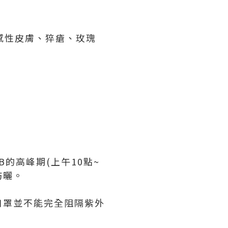
感性皮膚、猝瘡、玫瑰
的高峰期(上午10點~
防曬。
口罩並不能完全阻隔紫外