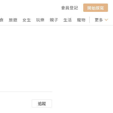
會員登記
開始撰寫
食
旅遊
女生
玩樂
親子
生活
寵物
行山
更多
打卡
追蹤