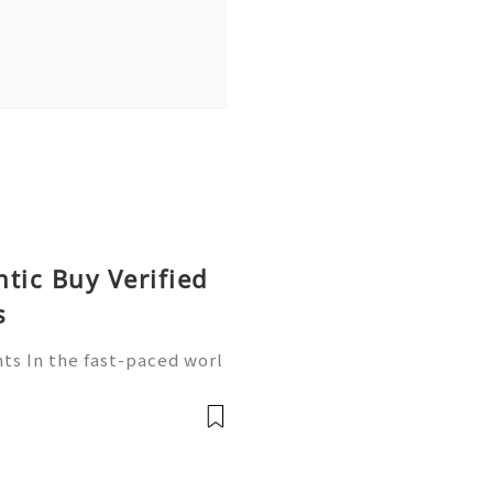
tic Buy Verified
s
ts In the fast-paced worl
ore crucial than ever. Wa
player in this arena, provi