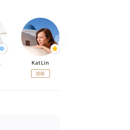
杜
KatLin
Missmiki 米奇小姐
追蹤
追蹤