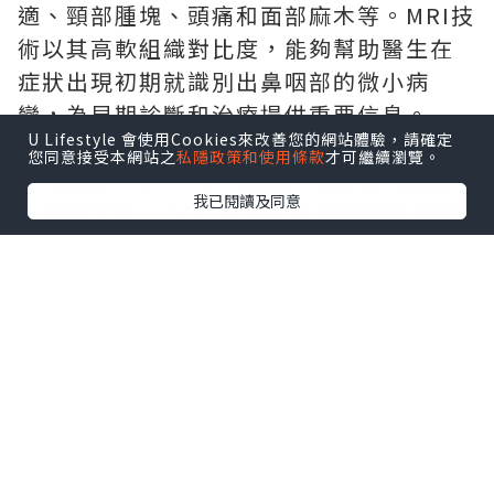
適、頸部腫塊、頭痛和面部麻木等。MRI技
術以其高軟組織對比度，能夠幫助醫生在
症狀出現初期就識別出鼻咽部的微小病
變，為早期診斷和治療提供重要信息。
U Lifestyle 會使用Cookies來改善您的網站體驗，請確定
MRI
技術的新進展
您同意接受本網站之
私隱政策和使用條款
才可繼續瀏覽。
1. 功能MRI(fMRI)：通過評估腫瘤的血流
我已閱讀及同意
和代謝活動，fMRI有助於區分腫瘤組織和
正常組織，為手術規劃和放療定位提供更
精確的信息。
2. 彌散張量成像(DTI)：DTI技術能夠顯示
腫瘤周圍的神經纖維束，幫助醫生在手術
中避免損傷重要的神經結構。
3. 動態對比增強MRI(DCE-MRI)：DCE-
MRI通過監測對比劑在腫瘤組織中的分布和
積累，可以評估腫瘤的血管生成和微環