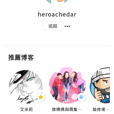
heroachedar
追蹤
推薦博客
點滴
艾米莉
儍媽媽與兩隻小魔怪之家