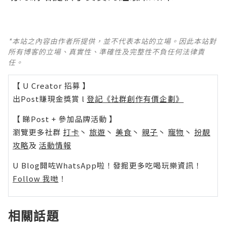
*本站之內容由作者所提供，並不代表本站的立場。因此本站對
所有博客的立場、真實性、準確性及完整性不負任何法律責
任。
【 U Creator 招募 】
出Post賺現金獎賞 l
登記《社群創作有價企劃》
【 睇Post + 參加品牌活動 】
瀏覽更多社群
打卡
丶
旅遊
丶
美食
丶
親子
丶
寵物
丶
扮靚
攻略
及
活動情報
U Blog開咗WhatsApp啦！發掘更多吃喝玩樂資訊！
Follow 我哋
！
相關話題