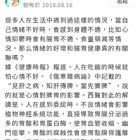
追蹤
發佈於 2018.08.16
很多人在生活中遇到過這樣的情況，當自
己情緒不好時，會感到身體不適，比如心
情抑鬱時會有腸胃不適、食量頓減等情
況。那么情緒的好壞和腸胃健康真的有關
聯嗎？
據《健康時報》報道，人在吃飯的時候就
怕心情不好。《傷寒雜病論》中記載的
“見肝之病，知肝傳脾，當先實脾”，說
的就是心情對脾胃的影響。西醫對此的解
讀是，人在感到委屈時，不良情緒會影響
植物神經系統功能，直接導致胃腸分泌過
多的胃酸和胃蛋白酶，使胃血管收縮、幽
門痙攣，胃酸的腐蝕性會使胃黏膜保護層