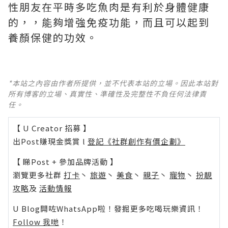
性朋友在平時多吃魚肉是有利於身體健康
的，，能夠增強免疫功能，而且可以起到
養顏保健的功效。
*本站之內容由作者所提供，並不代表本站的立場。因此本站對
所有博客的立場、真實性、準確性及完整性不負任何法律責
任。
【 U Creator 招募 】
出Post賺現金獎賞 l
登記《社群創作有價企劃》
【 睇Post + 參加品牌活動 】
瀏覽更多社群
打卡
丶
旅遊
丶
美食
丶
親子
丶
寵物
丶
扮靚
攻略
及
活動情報
U Blog開咗WhatsApp啦！發掘更多吃喝玩樂資訊！
Follow 我哋
！