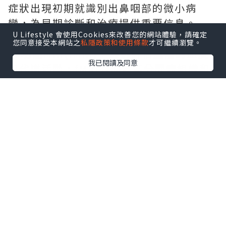
症狀出現初期就識別出鼻咽部的微小病
變，為早期診斷和治療提供重要信息。
U Lifestyle 會使用Cookies來改善您的網站體驗，請確定
MRI
技術的新進展
您同意接受本網站之
私隱政策和使用條款
才可繼續瀏覽。
1. 功能MRI(fMRI)：通過評估腫瘤的血流
我已閱讀及同意
和代謝活動，fMRI有助於區分腫瘤組織和
正常組織，為手術規劃和放療定位提供更
精確的信息。
2. 彌散張量成像(DTI)：DTI技術能夠顯示
腫瘤周圍的神經纖維束，幫助醫生在手術
中避免損傷重要的神經結構。
3. 動態對比增強MRI(DCE-MRI)：DCE-
MRI通過監測對比劑在腫瘤組織中的分布和
積累，可以評估腫瘤的血管生成和微環
境，為標靶治療提供重要信息。
MRI在
標靶治療
中的應用