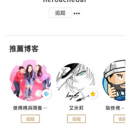
追蹤
推薦博客
點滴
儍媽媽與兩隻小魔怪之家
艾米莉
追蹤
追蹤
追蹤