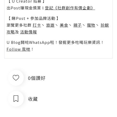
【 U Creator 招募 】
出Post賺現金獎賞 l
登記《社群創作有價企劃》
【 睇Post + 參加品牌活動 】
瀏覽更多社群
打卡
丶
旅遊
丶
美食
丶
親子
丶
寵物
丶
扮靚
攻略
及
活動情報
U Blog開咗WhatsApp啦！發掘更多吃喝玩樂資訊！
Follow 我哋
！
0個讚好
收藏