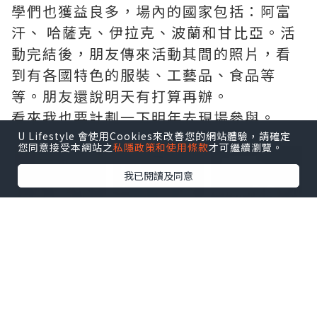
學們也獲益良多，場內的國家包括：阿富
汗、 哈薩克、伊拉克、波蘭和甘比亞。活
動完結後，朋友傳來活動其間的照片，看
到有各國特色的服裝、工藝品、食品等
等。朋友還說明天有打算再辦。
看來我也要計劃一下明年去現場參與。
U Lifestyle 會使用Cookies來改善您的網站體驗，請確定
點擊圖片放大
您同意接受本網站之
私隱政策和使用條款
才可繼續瀏覽。
我已閱讀及同意
+29
*本站之內容由作者所提供，並不代表本站的立場。因此本站對
所有博客的立場、真實性、準確性及完整性不負任何法律責