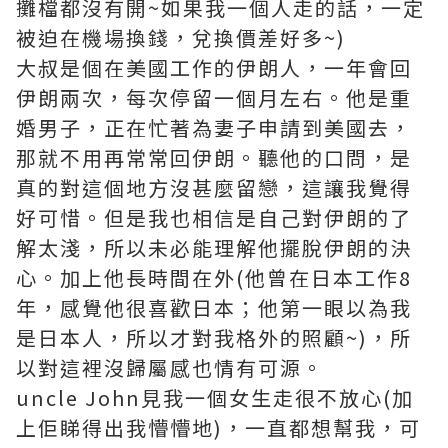
攤檔都沒有開~如果我一個人走的話，一定
被迫在機場換錢，兌換價差好多~)
大叔是個在美國工作的伊朗人，一年會回
伊朗兩次，每次停留一個月左右。他是重
婚男子，正在忙著為妻子申請到美國去，
那就不用再常常回伊朗。聽他的口問，是
真的對這個地方沒甚麼留戀，這讓我覺得
好可惜。但是我也相信是自己對伊朗的了
解太淺，所以未必能理解他擺脫伊朗的決
心。加上他長時間在外(他曾在日本工作8
年，感覺他很喜歡日本；他第一眼以為我
是日本人，所以才對我格外的照顧~)，所
以對這裡沒歸屬感也情有可源。
uncle John見我一個女生走很不放心(加
上佢睇得出我懵懵地)，一直都想幫我，可