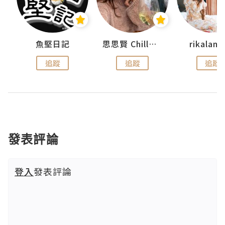
urnal
魚堅日記
思思賢 ChillMyBabe
rikala
追蹤
追蹤
追蹤
發表評論
登入
發表評論