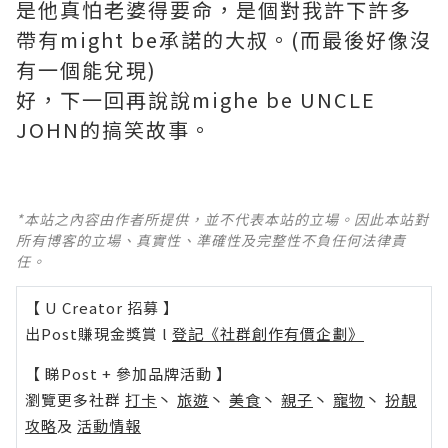
是他真怕老婆得要命，是個對我許下許多
帶有might be承諾的大叔。(而最後好像沒
有一個能兌現)
好，下一回再說說mighe be UNCLE
JOHN的搞笑故事。
*本站之內容由作者所提供，並不代表本站的立場。因此本站對
所有博客的立場、真實性、準確性及完整性不負任何法律責
任。
【 U Creator 招募 】
出Post賺現金獎賞 l
登記《社群創作有價企劃》
【 睇Post + 參加品牌活動 】
瀏覽更多社群
打卡
丶
旅遊
丶
美食
丶
親子
丶
寵物
丶
扮靚
攻略
及
活動情報