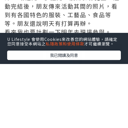
動完結後，朋友傳來活動其間的照片，看
到有各國特色的服裝、工藝品、食品等
等。朋友還說明天有打算再辦。
看來我也要計劃一下明年去現場參與。
U Lifestyle 會使用Cookies來改善您的網站體驗，請確定
點擊圖片放大
您同意接受本網站之
私隱政策和使用條款
才可繼續瀏覽。
我已閱讀及同意
+29
*本站之內容由作者所提供，並不代表本站的立場。因此本站對
所有博客的立場、真實性、準確性及完整性不負任何法律責
任。
【 U Creator 招募 】