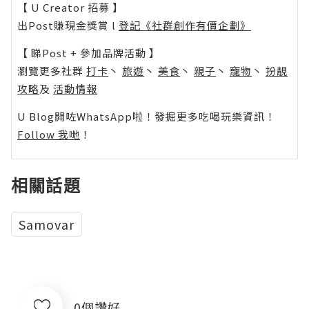
【 U Creator 招募 】
出Post賺現金獎賞 l
登記《社群創作有價企劃》
【 睇Post + 參加品牌活動 】
瀏覽更多社群
打卡
丶
旅遊
丶
美食
丶
親子
丶
寵物
丶
扮靚
攻略
及
活動情報
U Blog開咗WhatsApp啦！發掘更多吃喝玩樂資訊！
Follow 我哋
！
相關話題
Samovar
0個讚好