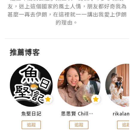
友，迷上這個國家的風土人情，朋友都好奇我為
甚麼一再去伊朗，在這裡就一一講出我愛上伊朗
的理由。
推薦博客
urnal
魚堅日記
思思賢 ChillMyBabe
rikala
追蹤
追蹤
追蹤