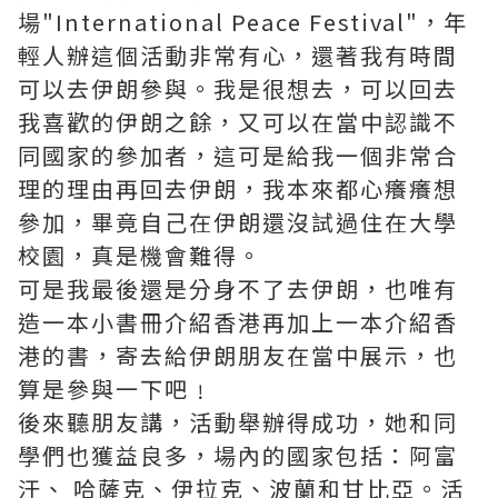
場"International Peace Festival"，年
輕人辦這個活動非常有心，還著我有時間
可以去伊朗參與。我是很想去，可以回去
我喜歡的伊朗之餘，又可以在當中認識不
同國家的參加者，這可是給我一個非常合
理的理由再回去伊朗，我本來都心癢癢想
參加，畢竟自己在伊朗還沒試過住在大學
校園，真是機會難得。
可是我最後還是分身不了去伊朗，也唯有
造一本小書冊介紹香港再加上一本介紹香
港的書，寄去給伊朗朋友在當中展示，也
算是參與一下吧﹗
後來聽朋友講，活動舉辦得成功，她和同
學們也獲益良多，場內的國家包括：阿富
汗、 哈薩克、伊拉克、波蘭和甘比亞。活