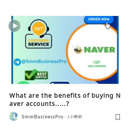
What are the benefits of buying N
aver accounts.....?
SmmBusinessPro
1小時前