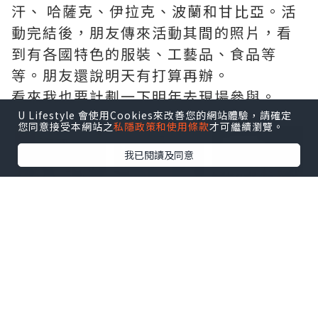
汗、 哈薩克、伊拉克、波蘭和甘比亞。活
動完結後，朋友傳來活動其間的照片，看
到有各國特色的服裝、工藝品、食品等
等。朋友還說明天有打算再辦。
看來我也要計劃一下明年去現場參與。
U Lifestyle 會使用Cookies來改善您的網站體驗，請確定
點擊圖片放大
您同意接受本網站之
私隱政策和使用條款
才可繼續瀏覽。
我已閱讀及同意
+29
*本站之內容由作者所提供，並不代表本站的立場。因此本站對
所有博客的立場、真實性、準確性及完整性不負任何法律責
任。