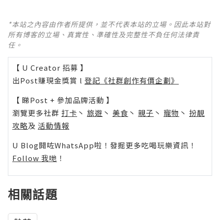
*本站之內容由作者所提供，並不代表本站的立場。因此本站對
所有博客的立場、真實性、準確性及完整性不負任何法律責
任。
【 U Creator 招募 】
出Post賺現金獎賞 l
登記《社群創作有價企劃》
【 睇Post + 參加品牌活動 】
瀏覽更多社群
打卡
丶
旅遊
丶
美食
丶
親子
丶
寵物
丶
扮靚
攻略
及
活動情報
U Blog開咗WhatsApp啦！發掘更多吃喝玩樂資訊！
Follow 我哋
！
相關話題