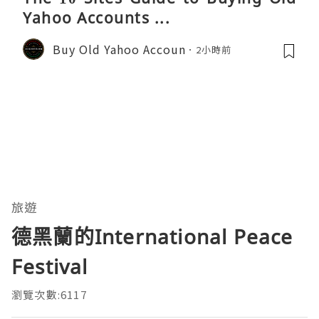
Yahoo Accounts ...
Buy Old Yahoo Accoun
2小時前
旅遊
德黑蘭的International Peace
Festival
瀏覽次數:6117