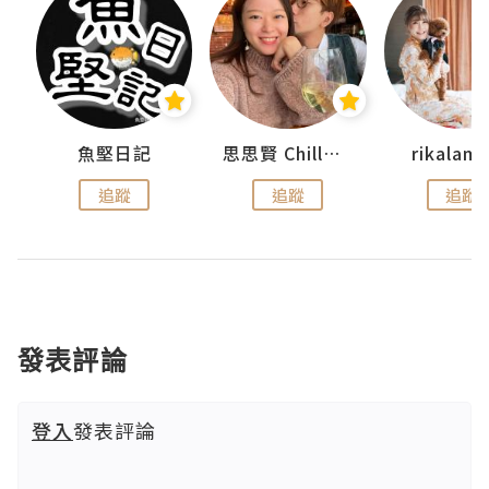
urnal
魚堅日記
思思賢 ChillMyBabe
rikala
追蹤
追蹤
追蹤
發表評論
登入
發表評論