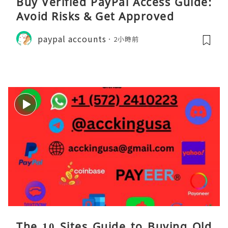
Buy Verified PayPal Access Guide:
Avoid Risks & Get Approved
paypal accounts
2小時前
The 10 Sites Guide to Buying Old