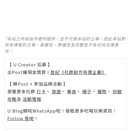
*本站之內容由作者所提供，並不代表本站的立場。因此本站對
所有博客的立場、真實性、準確性及完整性不負任何法律責
任。
【 U Creator 招募 】
出Post賺現金獎賞 l
登記《社群創作有價企劃》
【 睇Post + 參加品牌活動 】
瀏覽更多社群
打卡
丶
旅遊
丶
美食
丶
親子
丶
寵物
丶
扮靚
攻略
及
活動情報
U Blog開咗WhatsApp啦！發掘更多吃喝玩樂資訊！
Follow 我哋
！