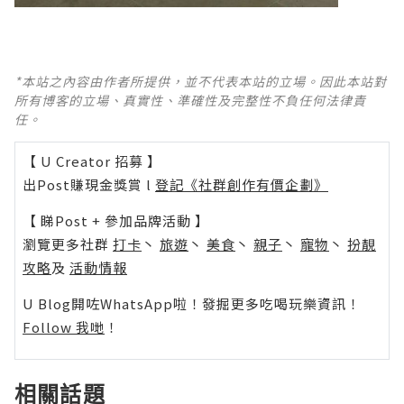
*本站之內容由作者所提供，並不代表本站的立場。因此本站對
所有博客的立場、真實性、準確性及完整性不負任何法律責
任。
【 U Creator 招募 】
出Post賺現金獎賞 l
登記《社群創作有價企劃》
【 睇Post + 參加品牌活動 】
瀏覽更多社群
打卡
丶
旅遊
丶
美食
丶
親子
丶
寵物
丶
扮靚
攻略
及
活動情報
U Blog開咗WhatsApp啦！發掘更多吃喝玩樂資訊！
Follow 我哋
！
相關話題