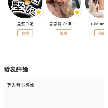
urnal
魚堅日記
思思賢 ChillMyBabe
rikala
追蹤
追蹤
追蹤
發表評論
登入
發表評論