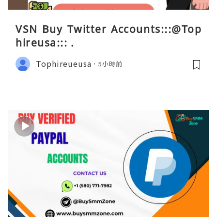
VSN Buy Twitter Accounts:::@Top
hireusa::: .
Tophireueusa
5小時前