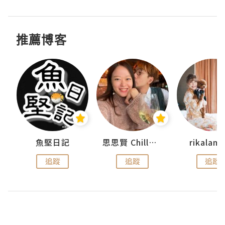
推薦博客
urnal
魚堅日記
思思賢 ChillMyBabe
rikala
追蹤
追蹤
追蹤