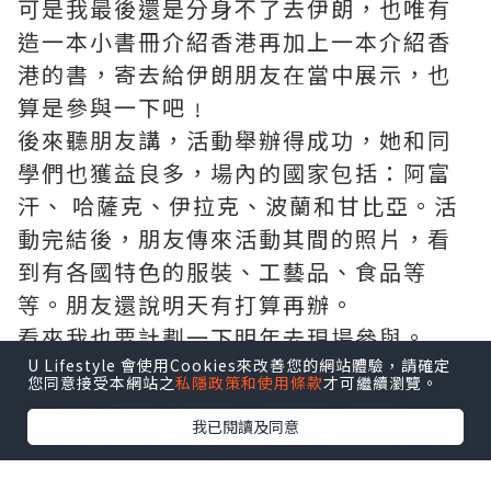
可是我最後還是分身不了去伊朗，也唯有
造一本小書冊介紹香港再加上一本介紹香
港的書，寄去給伊朗朋友在當中展示，也
算是參與一下吧﹗
後來聽朋友講，活動舉辦得成功，她和同
學們也獲益良多，場內的國家包括：阿富
汗、 哈薩克、伊拉克、波蘭和甘比亞。活
動完結後，朋友傳來活動其間的照片，看
到有各國特色的服裝、工藝品、食品等
等。朋友還說明天有打算再辦。
看來我也要計劃一下明年去現場參與。
U Lifestyle 會使用Cookies來改善您的網站體驗，請確定
點擊圖片放大
您同意接受本網站之
私隱政策和使用條款
才可繼續瀏覽。
我已閱讀及同意
+29