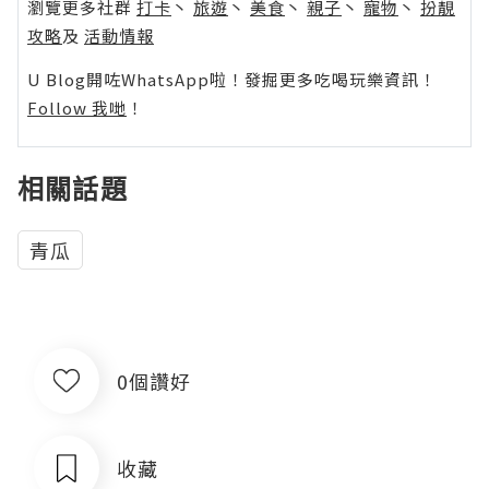
瀏覽更多社群
打卡
丶
旅遊
丶
美食
丶
親子
丶
寵物
丶
扮靚
攻略
及
活動情報
U Blog開咗WhatsApp啦！發掘更多吃喝玩樂資訊！
Follow 我哋
！
相關話題
青瓜
0個讚好
收藏