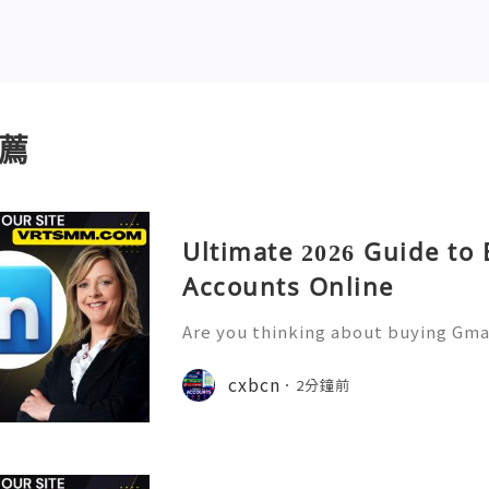
薦
Ultimate 2026 Guide to
Accounts Online
Are you thinking about buying Gmai
t’s the right move? You’re not 
u want to more information just k
cxbcn
2分鐘前
4-hour Reply/Contacts ✅⇒Whats