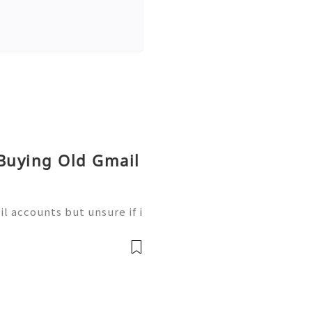
 Buying Old Gmail
l accounts but unsure if i
alone. ⭐⭐⭐⭐⭐⭐⭐⭐⭐⭐ If yo
nock us – Contact US ✅⇒2