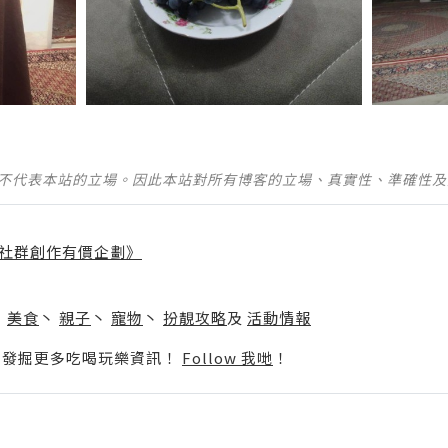
並不代表本站的立場。因此本站對所有博客的立場、真實性、準確性
社群創作有價企劃》
】
丶
美食
丶
親子
丶
寵物
丶
扮靚攻略
及
活動情報
p啦！發掘更多吃喝玩樂資訊！
Follow 我哋
！