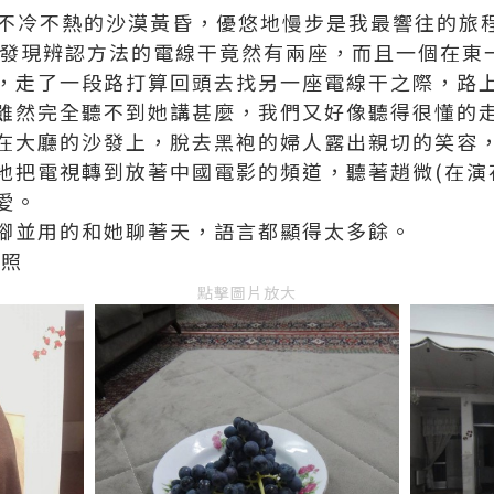
，在不冷不熱的沙漠黃昏，優悠地慢步是我最響往的旅
際，才發現辨認方法的電線干竟然有兩座，而且一個在
，走了一段路打算回頭去找另一座電線干之際，路
雖然完全聽不到她講甚麼，我們又好像聽得很懂的
在大廳的沙發上，脫去黑袍的婦人露出親切的笑容，
地把電視轉到放著中國電影的頻道，聽著趙微(在演
愛。
腳並用的和她聊著天，語言都顯得太多餘。
合照
點擊圖片放大