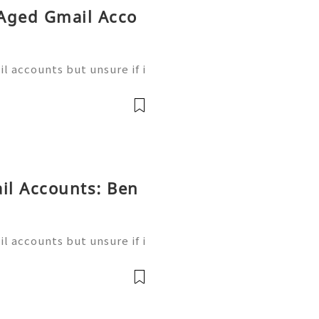
 Aged Gmail Acco
l accounts but unsure if i
alone. ⭐⭐⭐⭐⭐⭐⭐⭐⭐⭐ If yo
nock us – Contact US ✅⇒2
il Accounts: Ben
l accounts but unsure if i
alone. ⭐⭐⭐⭐⭐⭐⭐⭐⭐⭐ If yo
nock us – Contact US ✅⇒2