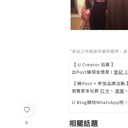
*本站之內容由作者所提供，
【 U Creator 招募 】
出Post賺現金獎賞 l
登記《
【 睇Post + 參加品牌活動 
瀏覽更多社群
打卡
丶
旅遊
U Blog開咗WhatsAp
相關話題
0