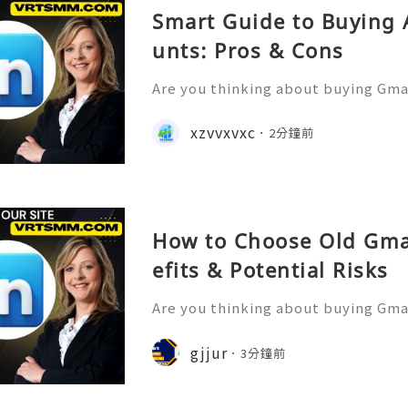
Smart Guide to Buying
unts: Pros & Cons
Are you thinking about buying Gmai
t’s the right move? You’re not 
u want to more information just k
xzvvxvxc
2分鐘前
4-hour Reply/Contacts ✅⇒Whats
How to Choose Old Gma
efits & Potential Risks
Are you thinking about buying Gmai
t’s the right move? You’re not 
u want to more information just k
gjjur
3分鐘前
4-hour Reply/Contacts ✅⇒Whats