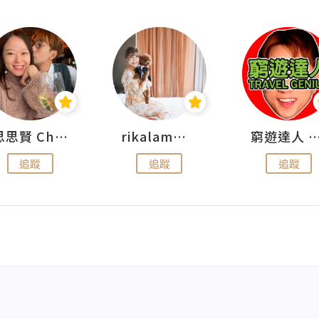
思思賢 ChillMyBabe
rikalammm
窮遊達人 Mr.TravelGe
追蹤
追蹤
追蹤