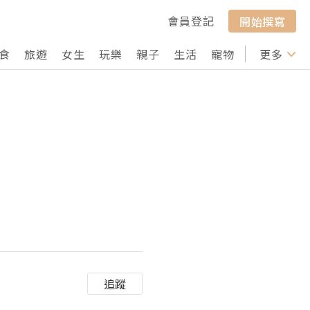
會員登記
開始撰寫
食
旅遊
女生
玩樂
親子
生活
寵物
行山
更多
打卡
追蹤