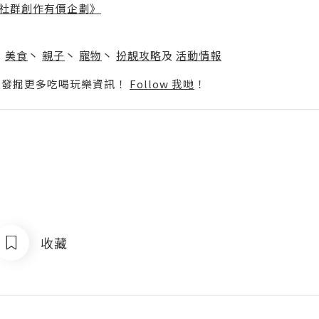
社群創作有價企劃》
】
丶
美食
丶
親子
丶
寵物
丶
扮靚攻略
及
活動情報
p啦！發掘更多吃喝玩樂資訊！
Follow 我哋
！
收藏