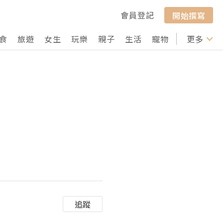
會員登記
開始撰寫
食
旅遊
女生
玩樂
親子
生活
寵物
行山
更多
打卡
追蹤