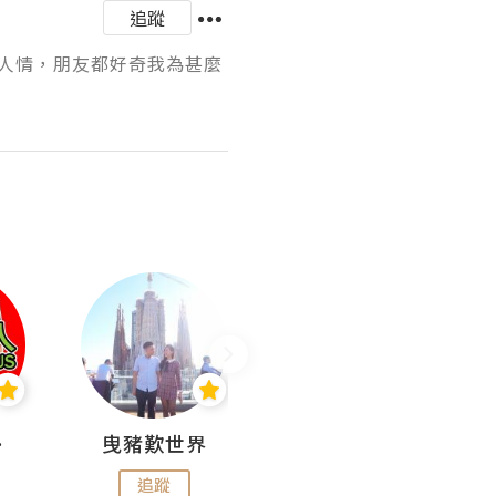
追蹤
人情，朋友都好奇我為甚麼
nius
曳豬歎世界
Koalascities (^O^)! @ UTravel
追蹤
追蹤