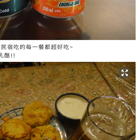
hraj的民宿吃的每一餐都超好吃~
酪!!