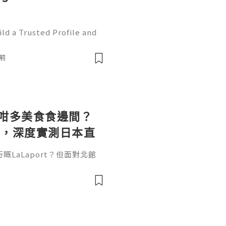
ld a Trusted Profile and
tHub is one of the worl
e development and collabo
前
t 咁多美食食邊間？
兵，深度實測日本直
LOPIA 超市神級熟
LaLaport？但面對北館
隊？今次Chewing Bro
ster趁商場一開門就帶大家直擊，
店攻略！商場內嘅大牌餐廳陣
、在台北永遠大排長龍嘅排隊
女王、主打經典法式吐司同班