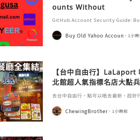
ounts Without
GitHub Account Security Guide: Bui
Protect Your Developer Identity Gi
d's leading platforms for softwar
Buy Old Yahoo Accoun
1小時
ration. Millions of develo
【台中自由行】LaLapor
北館超人氣指標名店大點
送「北丸」職人料理與南館 
去台中自由行，點可以唔去最新、超好行嘅
食區！
同南館密密麻麻嘅餐廳，到底邊間先最值得排
ther（蚯蚓弟弟）同 Chewing Si
ChewingBrother
1小時前
為大家整理出一份最完整、最誠實嘅探
容直情可以用頂流嚟形容！從來自紐約
蛋糕名店Lady M，到被譽為紐約早餐
尼