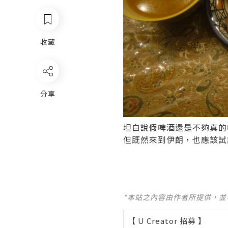
收藏
分享
坦白說假啤酒還是不夠真的
但既然來到伊朗，也應該試試
*本站之內容由作者所提供，
【 U Creator 招募 】