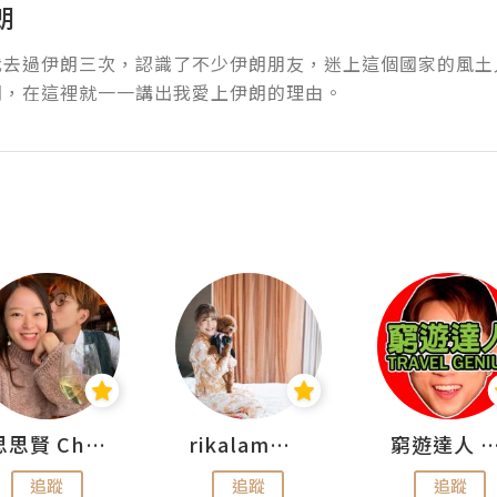
朗
我去過伊朗三次，認識了不少伊朗朋友，迷上這個國家的風土
朗，在這裡就一一講出我愛上伊朗的理由。
思思賢 ChillMyBabe
rikalammm
窮遊達人 Mr.TravelGe
追蹤
追蹤
追蹤