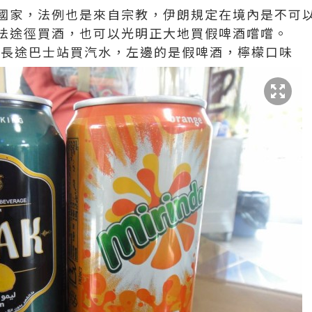
國家，法例也是來自宗教，伊朗規定在境內是不可
法途徑買酒，也可以光明正大地買假啤酒嚐嚐。
德黑蘭的長途巴士站買汽水，左邊的是假啤酒，檸檬口味