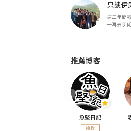
只談伊
這三年間
一再去伊
推薦博客
沙米旅行手帖 Somewhere Journal
魚堅日記
追蹤
追蹤