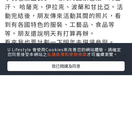
汗、 哈薩克、伊拉克、波蘭和甘比亞。活
動完結後，朋友傳來活動其間的照片，看
到有各國特色的服裝、工藝品、食品等
等。朋友還說明天有打算再辦。
看來我也要計劃一下明年去現場參與。
U Lifestyle 會使用Cookies來改善您的網站體驗，請確定
點擊圖片放大
您同意接受本網站之
私隱政策和使用條款
才可繼續瀏覽。
我已閱讀及同意
+29
*本站之內容由作者所提供，並不代表本站的立場。因此本站對
所有博客的立場、真實性、準確性及完整性不負任何法律責
任。