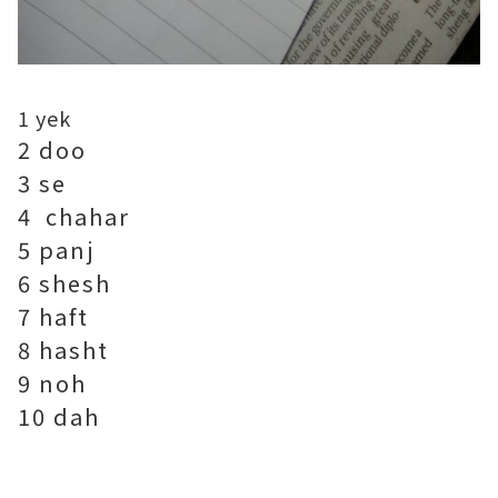
1 yek
2 doo
3 se
4 chahar
5 panj
6 shesh
7 haft
8 hasht
9 noh
10 dah