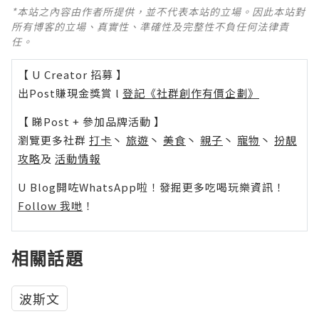
*本站之內容由作者所提供，並不代表本站的立場。因此本站對
所有博客的立場、真實性、準確性及完整性不負任何法律責
任。
【 U Creator 招募 】
出Post賺現金獎賞 l
登記《社群創作有價企劃》
【 睇Post + 參加品牌活動 】
瀏覽更多社群
打卡
丶
旅遊
丶
美食
丶
親子
丶
寵物
丶
扮靚
攻略
及
活動情報
U Blog開咗WhatsApp啦！發掘更多吃喝玩樂資訊！
Follow 我哋
！
相關話題
波斯文