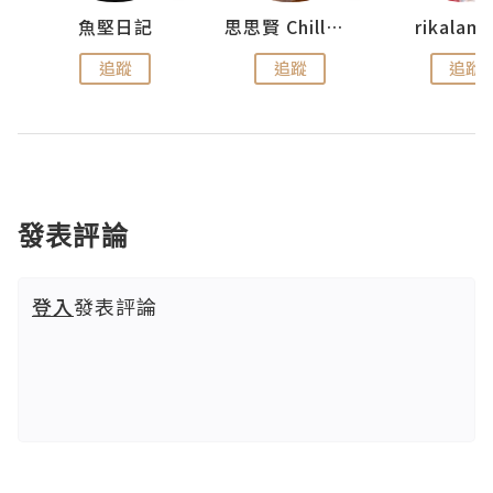
urnal
魚堅日記
思思賢 ChillMyBabe
rikala
追蹤
追蹤
追蹤
發表評論
登入
發表評論