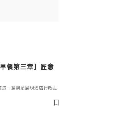
ton 早餐第三章］匠意
麼這一篇則是展現酒店行政主
上的溫泉蛋（溫泉卵）配吐
式的「溫泉卵」利用蛋白與蛋
境中慢煮 30-50 分鐘，鎖住
脂狀態。這種工法體現了日本
吐司的融合代替了傳統黃油，