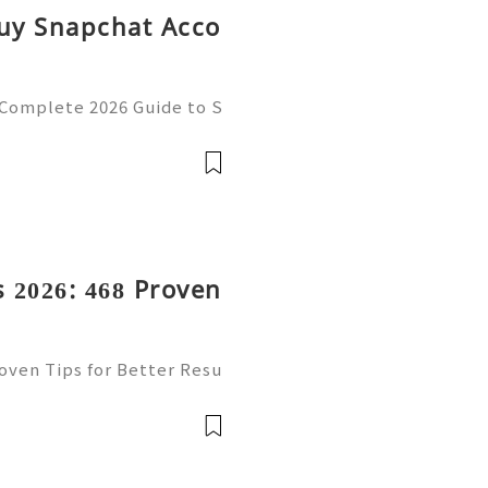
Buy Snapchat Acco
 Complete 2026 Guide to S
cy 💫💎💲💫🌐✨💎Fast & R
💎💲💫🌐✨💎WhatsApp :+1
ram: @usadig
 2026: 468 Proven
oven Tips for Better Resu
mail platform for personal
ion, freelancing, online