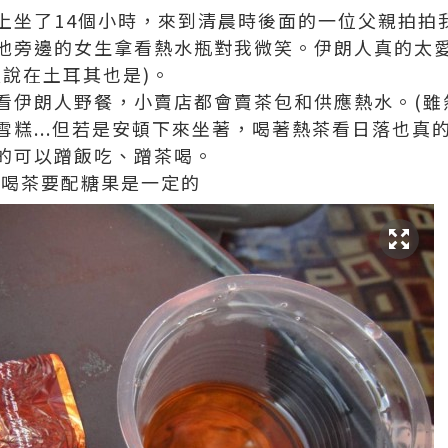
上坐了14個小時，來到清晨時後面的一位父親拍拍
他旁邊的女生拿看熱水瓶對我微笑。伊朗人真的太
友說在土耳其也是)。
看伊朗人野餐，小賣店都會賣茶包和供應熱水。(雖
糕...但若是安頓下來坐著，喝著熱茶看日落也真的
的可以蹭飯吃、蹭茶喝。
在伊朗喝茶要配糖果是一定的