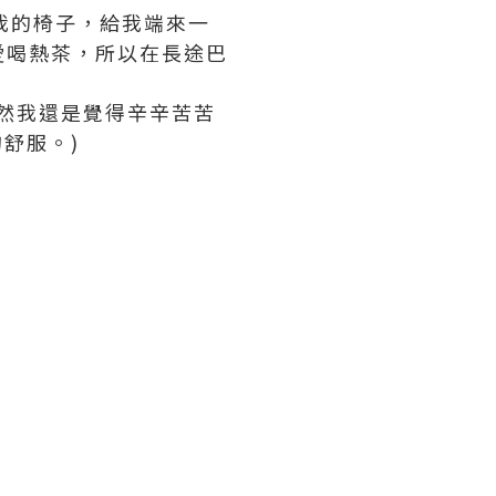
我的椅子，給我端來一
愛喝熱茶，所以在長途巴
然我還是覺得辛辛苦苦
舒服。)