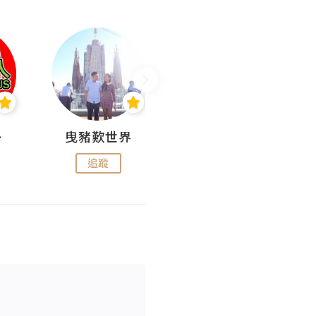
nius
曳豬歎世界
Koalascities (^O^)! @ UTravel
追蹤
追蹤