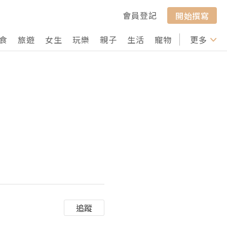
會員登記
開始撰寫
食
旅遊
女生
玩樂
親子
生活
寵物
行山
更多
打卡
追蹤