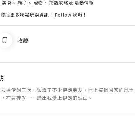
丶
美食
丶
親子
丶
寵物
丶
扮靚攻略
及
活動情報
p啦！發掘更多吃喝玩樂資訊！
Follow 我哋
！
收藏
朗
我去過伊朗三次，認識了不少伊朗朋友，迷上這個國家的風土
朗，在這裡就一一講出我愛上伊朗的理由。