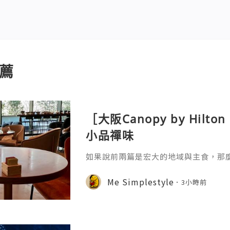
薦
［大阪Canopy by Hil
小品禪味
如果說前兩篇是宏大的地域與主食，那
廚「奇思妙想」的微觀藝術。自助餐台
司，是極其講究時間與溫度的科學。日
Me Simplestyle
3小時前
黃凝固溫度不同——在恆溫 60-65℃ 的環
蛋黃的流心，讓蛋白達到類似豆腐的凝
人對「柔嫩」口感的極致追求，蛋黃與
是一種更輕盈的油脂來源。更