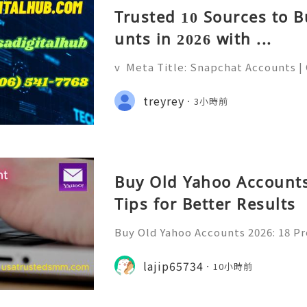
Trusted 10 Sources to 
unts in 2026 with ...
v Meta Title: Snapchat Accounts |
napchat Features, Security & Priva
eliable 24/7 Customer Support 💫
treyrey
3小時前
(506) 541-7768 💫💎💲💫🌐✨💎Teleg
Buy Old Yahoo Accounts
Tips for Better Results
Buy Old Yahoo Accounts 2026: 18 Pr
lts Yahoo Mail remains a familiar e
messages, professional communicat
lajip65734
10小時前
projects, subscriptio