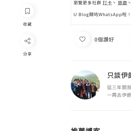
瀏覽更多社群
打卡
丶
旅遊
U Blog開咗WhatsAp
收藏
0個讚好
分享
只談伊
這三年間
一再去伊