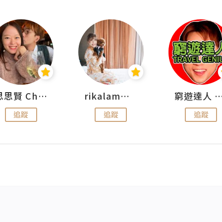
思思賢 ChillMyBabe
rikalammm
窮遊達人 Mr.TravelGe
追蹤
追蹤
追蹤