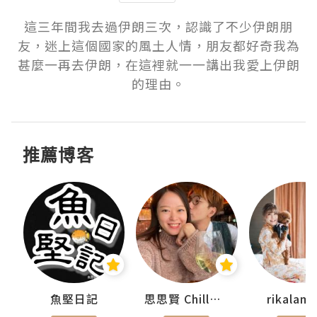
這三年間我去過伊朗三次，認識了不少伊朗朋
友，迷上這個國家的風土人情，朋友都好奇我為
甚麼一再去伊朗，在這裡就一一講出我愛上伊朗
的理由。
推薦博客
urnal
魚堅日記
思思賢 ChillMyBabe
rikala