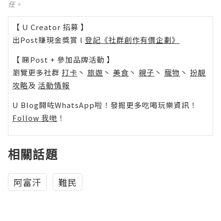
任。
【 U Creator 招募 】
出Post賺現金獎賞 l
登記《社群創作有價企劃》
【 睇Post + 參加品牌活動 】
瀏覽更多社群
打卡
丶
旅遊
丶
美食
丶
親子
丶
寵物
丶
扮靚
攻略
及
活動情報
U Blog開咗WhatsApp啦！發掘更多吃喝玩樂資訊！
Follow 我哋
！
相關話題
阿富汗
難民