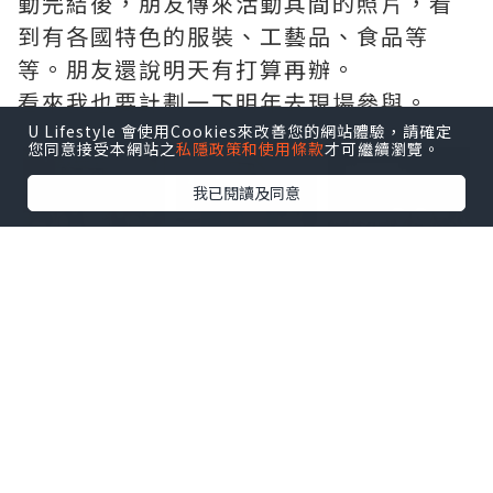
動完結後，朋友傳來活動其間的照片，看
到有各國特色的服裝、工藝品、食品等
等。朋友還說明天有打算再辦。
看來我也要計劃一下明年去現場參與。
U Lifestyle 會使用Cookies來改善您的網站體驗，請確定
點擊圖片放大
您同意接受本網站之
私隱政策和使用條款
才可繼續瀏覽。
我已閱讀及同意
+29
*本站之內容由作者所提供，並不代表本站的立場。因此本站對
所有博客的立場、真實性、準確性及完整性不負任何法律責
任。
【 U Creator 招募 】