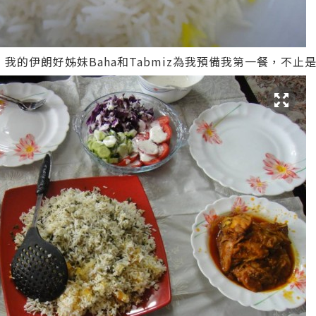
shhad，我的伊朗好姊妹Baha和Tabmiz為我預備我第一餐