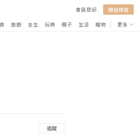
會員登記
開始撰寫
食
旅遊
女生
玩樂
親子
生活
寵物
行山
更多
打卡
追蹤