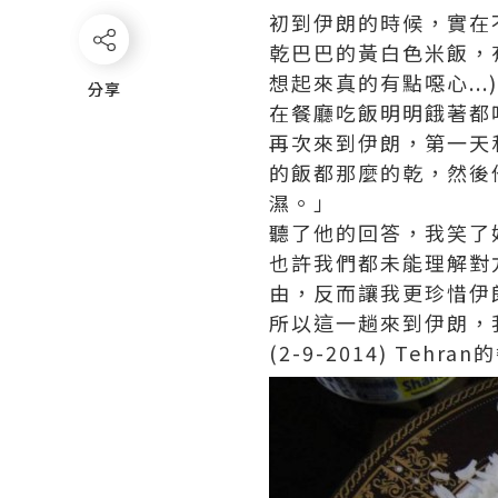
初到伊朗的時候，實在
乾巴巴的黃白色米飯，
想起來真的有點噁心.
分享
分享
在餐廳吃飯明明餓著都
再次來到伊朗，第一天
的飯都那麼的乾，然後
濕。」
聽了他的回答，我笑了
也許我們都未能理解對
由，反而讓我更珍惜伊
所以這一趟來到伊朗，
(2-9-2014) Te