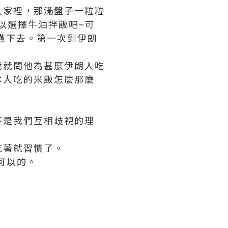
人家裡，那滿盤子一粒粒
以選擇牛油拌飯吧~可
吞嚥下去。第一次到伊朗
我就問他為甚麼伊朗人吃
本人吃的米飯怎麼那麼
不是我們互相歧視的理
吃著就習慣了。
是可以的。