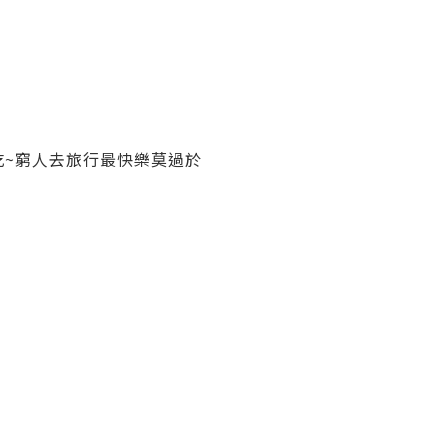
蹭飯吃~窮人去旅行最快樂莫過於