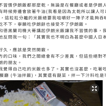
不習慣伊朗飯都那麼乾，無論是在餐廳或者是伊朗
有時候旁邊會放著牛油(我看是因為太乾所以讓人可
..)，這粒粒分離的米飯總要我咀嚼好一陣子才能夠
吃不下，寧願吃伊朗餅也接受不了伊朗飯。
和德黑蘭司機大哥講起伊朗米飯讓我不習慣的事，
他反問我一句：「其實我也不明白為甚麼中國人日
好久，應該是突然開竅。
方的口味，我們之間總會有不少差異，但這些絕對
朗的朋友。
我覺得自己吃的米飯也多了。其實也沒甚麼，吃著
hran的餐廳 (牛油拌飯)，其實還有餸菜，拌一下汁料吃