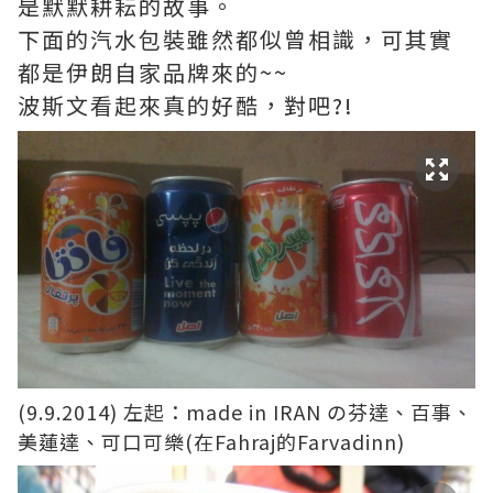
是默默耕耘的故事。
下面的汽水包裝雖然都似曾相識，可其實
都是伊朗自家品牌來的~~
波斯文看起來真的好酷，對吧?!
(9.9.2014) 左起：made in IRAN の芬達、百事、
美蓮達、可口可樂(在Fahraj的Farvadinn)