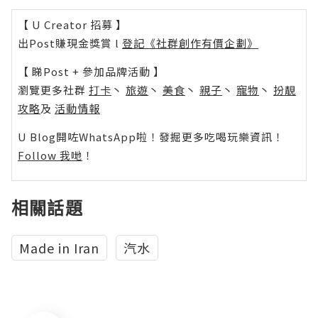
【 U Creator 招募 】
出Post賺現金獎賞 l
登記《社群創作有價企劃》
【 睇Post + 參加品牌活動 】
瀏覽更多社群
打卡
丶
旅遊
丶
美食
丶
親子
丶
寵物
丶
扮靚
攻略
及
活動情報
U Blog開咗WhatsApp啦！發掘更多吃喝玩樂資訊！
Follow 我哋
！
相關話題
Made in Iran
汽水