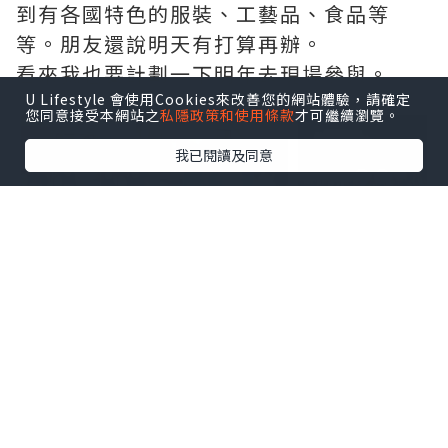
到有各國特色的服裝、工藝品、食品等
等。朋友還說明天有打算再辦。
看來我也要計劃一下明年去現場參與。
U Lifestyle 會使用Cookies來改善您的網站體驗，請確定
點擊圖片放大
您同意接受本網站之
私隱政策和使用條款
才可繼續瀏覽。
我已閱讀及同意
+29
*本站之內容由作者所提供，並不代表本站的立場。因此本站對
所有博客的立場、真實性、準確性及完整性不負任何法律責
任。
【 U Creator 招募 】
出Post賺現金獎賞 l
登記《社群創作有價企劃》