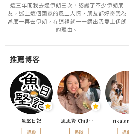
這三年間我去過伊朗三次，認識了不少伊朗朋
友，迷上這個國家的風土人情，朋友都好奇我為
甚麼一再去伊朗，在這裡就一一講出我愛上伊朗
的理由。
推薦博客
urnal
魚堅日記
思思賢 ChillMyBabe
rikala
追蹤
追蹤
追蹤