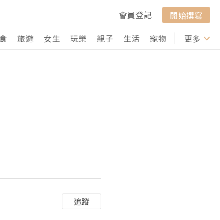
會員登記
開始撰寫
食
旅遊
女生
玩樂
親子
生活
寵物
行山
更多
打卡
追蹤