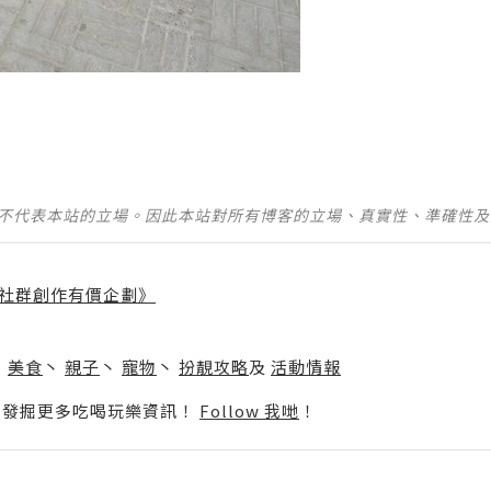
並不代表本站的立場。因此本站對所有博客的立場、真實性、準確性
社群創作有價企劃》
】
丶
美食
丶
親子
丶
寵物
丶
扮靚攻略
及
活動情報
p啦！發掘更多吃喝玩樂資訊！
Follow 我哋
！