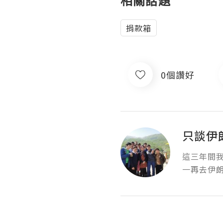
相關話題
捐款箱
0個讚好
只談伊
這三年間
一再去伊