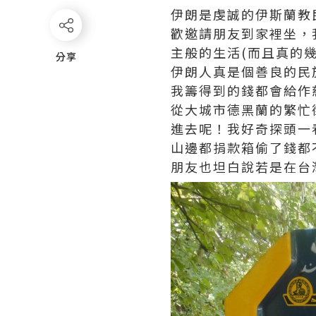
伊朗是虔誠的伊斯蘭教
歡邀請朋友到家裡坐，
主般的生活(而且真的幾
分享
分享
伊朗人真是個善良的民
我籌得到的錢都會給作
從大城市德黑蘭的繁忙街
進去呢！我好奇探頭一
山邊都捐款箱偷了錢都不
朋友也坦白說若是在台