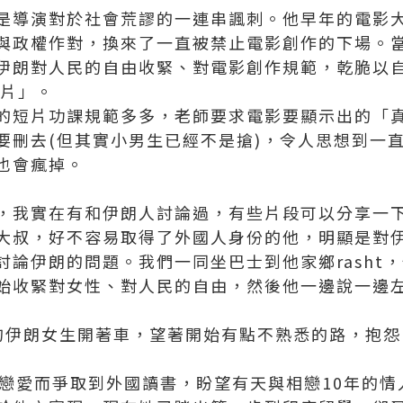
是導演對於社會荒謬的一連串諷刺。他早年的電影
與政權作對，換來了一直被禁止電影創作的下場。
伊朗對人民的自由收緊、對電影創作規範，乾脆以
錄片」。
的短片功課規範多多，老師要求電影要顯示出的「
要刪去(但其實小男生已經不是搶)，令人思想到一
也會瘋掉。
，我實在有和伊朗人討論過，有些片段可以分享一
大叔，好不容易取得了外國人身份的他，明顯是對
討論伊朗的問題。我們一同坐巴士到他家鄉rasht
始收緊對女性、對人民的自由，然後他一邊說一邊
的伊朗女生開著車，望著開始有點不熟悉的路，抱怨
由戀愛而爭取到外國讀書，盼望有天與相戀10年的