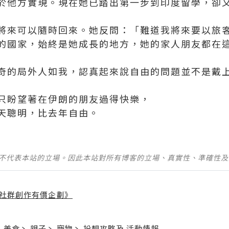
於他方實現。現在她已踏出第一步到印度留學，卻
將來可以隨時回來。她反問：「難道我將來要以旅
的國家，始終是她成長的地方，她的家人朋友都在
奇的局外人如我，認真起來說自由的問題並不是戴上h
只盼望著在伊朗的朋友過得快樂，
天聰明，比去年自由。
並不代表本站的立場。因此本站對所有博客的立場、真實性、準確性
社群創作有價企劃》
】
丶
美食
丶
親子
丶
寵物
丶
扮靚攻略
及
活動情報