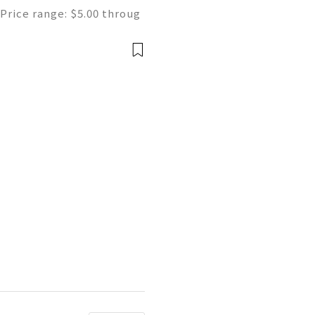
Price range: $5.00 throug
ne | Secure & Ready to Us
s most popular search en