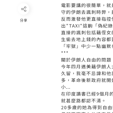
電影要講的很簡單，就
守的伊朗去諷刺時弊，
反而激發他更直接指控
分享
出"TAXI"這齣「偽紀
直接的諷刺包括藉侄女
生偷去地上錢的內容都
「牢獄」中少一點幽默
***
關於伊朗人自由的問題
今年四月遇美藉伊朗人
久留，我毫不忌諱和他
多，革命後新政府就開
小...
在印度讀書已經9個月
就甚麼路都認不清。
20多歲的她為得到自