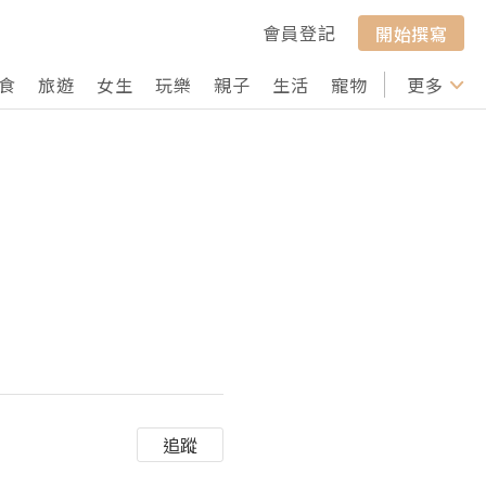
會員登記
開始撰寫
食
旅遊
女生
玩樂
親子
生活
寵物
行山
更多
打卡
追蹤