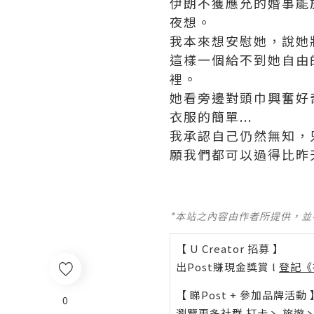
伊朗不獲應允的婚事能
夜想。
我本來想安慰她，說她
這樣一個給不到她自由
裡。
她看旁邊對頭巾興奮好
衣服的簡單...
我承認自己仍然無知，
願我們都可以過得比昨
*本站之內容由作者所提供，
【 U Creator 招募 】
出Post賺現金獎賞 l
登記《
【 睇Post + 參加品牌活動 
0
瀏覽更多社群
打卡
丶
旅遊