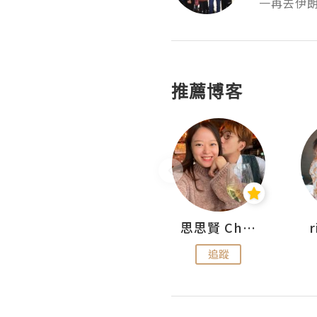
一再去伊
推薦博客
沙米旅行手帖 Somewhere Journal
思思賢 ChillMyBabe
追蹤
追蹤