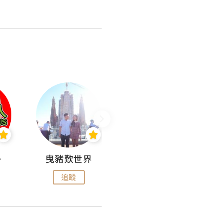
nius
曳豬歎世界
Koalascities (^O^)! @ UTravel
追蹤
追蹤