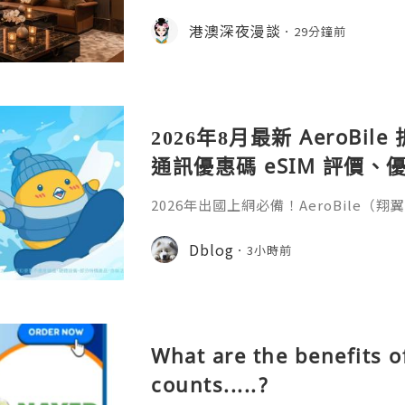
門首間「KTV 坐檯為主、水療為輔」
技師陪唱陪飲一個鐘，再嘆一個鐘水療
港澳深夜漫談
29分鐘前
商務應酬、兄弟聚會啱晒。
2026年8月最新 AeroBi
通訊優惠碼 eSIM 評價、優
教學完整整理
2026年出國上網必備！AeroBile
入【ASIA2607】日韓中港澳上網 9 折
9折，eSIM評價超高穩定不卡頓，蝴蝶
Dblog
3小時前
略全解析。省錢又方便，出國旅行網路不發
ile（翔翼通訊）評價、優缺點與 Z Fli
第一件最怕的事是什麼？不是行李超重
What are the benefits o
counts.....?