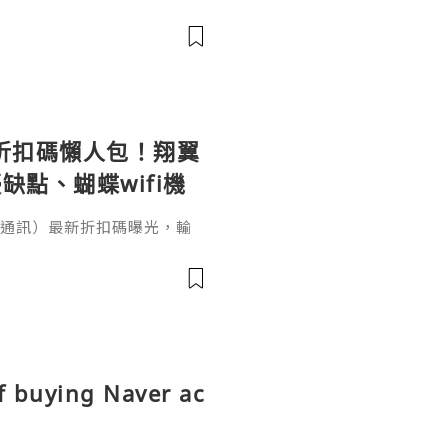
嘅高端會所——私密包廂唱歌、
按摩，暢飲版仲要酒水任飲。
le 折扣碼懶人包！翔翼
缺點、蝴蝶wifi機
（翔翼通訊）最新折扣碼曝光，輸
、輸入【EUA2026】歐洲上網
機買斷WiFi分享器全球通用攻
愁！本文完整整理 AeroB
p／Fold 上網設定教學。出國
、不是航班
f buying Naver ac