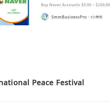
Buy Naver Accounts $5.00 – $100.00
h $100.00 Buy Naver Accounts Onli
e Welcome to Never South Korea’
SmmBusinessPro
3小時前
gine and online platform. Al
tional Peace Festival