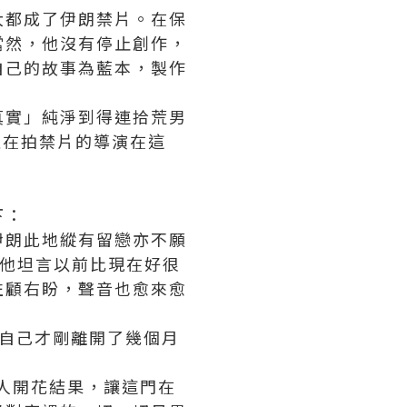
大都成了伊朗禁片。在保
當然，他沒有停止創作，
自己的故事為藍本，製作
真實」純淨到得連拾荒男
直在拍禁片的導演在這
下：
伊朗此地縱有留戀亦不願
，他坦言以前比現在好很
左顧右盼，聲音也愈來愈
自己才剛離開了幾個月
情人開花結果，讓這門在