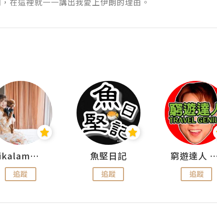
朗，在這裡就一一講出我愛上伊朗的理由。
rikalammm
魚堅日記
窮遊達人 Mr.TravelGe
追蹤
追蹤
追蹤