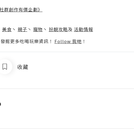
社群創作有價企劃》
】
丶
美食
丶
親子
丶
寵物
丶
扮靚攻略
及
活動情報
p啦！發掘更多吃喝玩樂資訊！
Follow 我哋
！
收藏
o