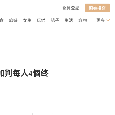
會員登記
開始撰寫
食
旅遊
女生
玩樂
親子
生活
寵物
行山
更多
打卡
加判每人4個终