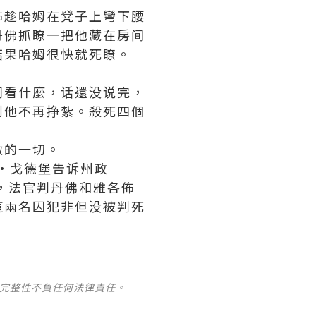
佈趁哈姆在凳子上彎下腰
丹佛抓瞭一把他藏在房间
结果哈姆很快就死瞭。
问看什麼，话還没说完，
到他不再挣紮。殺死四個
做的一切。
丹·戈德堡告诉州政
，法官判丹佛和雅各佈
這兩名囚犯非但没被判死
及完整性不負任何法律責任。