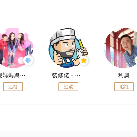
儍媽媽與兩隻小魔怪之家
裝修佬 - 香港一站式網上裝修平台
利奧
追蹤
追蹤
追蹤