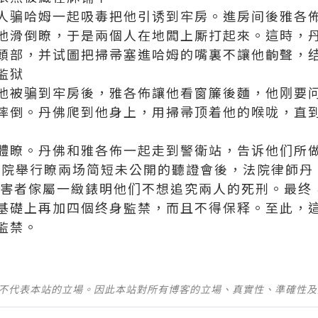
兩人骗哈姆一起吸毒把他引诱到牢房。進房间後雅各
他滑倒瞭，于是兩個人在地闆上厮打起來。這時，
頭部，并试圖把掃帚塞進哈姆的嘴裏不讓他齣聲，
監狱
他被骗到牢房後，雅各佈讓他看窗簾後麵，他刚要
摔倒。丹佛爬到他身上，用掃帚顶着他的喉咙，直
體瞭。丹佛和雅各佈一起走到警衛站，告诉他们所
地法院舉行瞭兩场简短未公開的聽證會後，法院律師
害者傢屬一緻錶明他们不想追究兩人的死刑。最终
基礎上再加四個终身監禁，而且不得保释。至此，
監禁。
並不代表本站的立場。因此本站對所有博客的立場、真實性、準確性