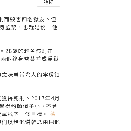
追蹤
死刑而殺害四名狱友。但
终身監禁，也就是说，他
子。28歲的雅各佈则在
判兩個终身監禁并成爲狱
這意味着當彆人的牢房锁
得死刑。2017年4月
覺得约翰個子小，不會
续尋找下一個目標。
德
他们以给他饼幹爲由把他