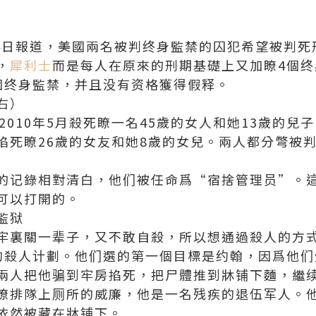
24日報道，美國兩名被判终身監禁的囚犯希望被判
，
犀利士
而是每人在原來的刑期基礎上又加瞭4個
個终身監禁，并且没有资格獲得假释。
右）
2010年5月殺死瞭一名45歲的女人和她13歲的兒
前掐死瞭26歲的女友和她8歲的女兒。兩人都分彆被
的记錄相對清白，他们被任命爲“宿捨管理员”。
可以打開的。
監狱
牢裏關一辈子，又不敢自殺，所以想通過殺人的方式獲
的殺人计劃。他们選的第一個目標是约翰，因爲他们
兩人把他骗到牢房掐死，把尸體推到牀铺下麵，繼
瞭排隊上厕所的威廉，他是一名残疾的退伍军人。
依然被藏在牀铺下。