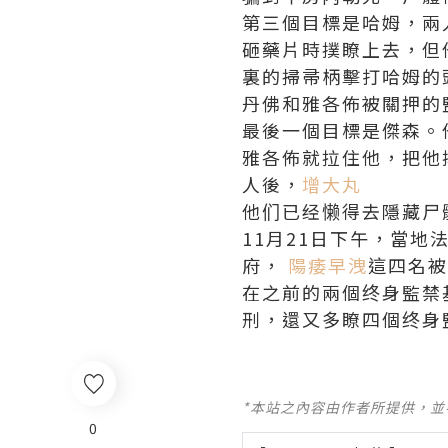
​第三個目標是哈姆，
砸藥片時撲瞭上去，但
裏的掃帚柄擊打哈姆的
丹佛和雅各佈被關押的
最後一個目標是傑森。
雅各佈就拉住他，把他
人後，
增大丸
他们已经懒得去隱藏尸
11月21日下午，當
府，
陽痿早洩
這四名被
在之前的兩個终身監禁
刑，還又多瞭四個终身
*本站之內容由作者所提供，
0