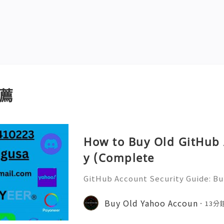
薦
How to Buy Old GitHub 
y (Complete
GitHub Account Security Guide: Bui
Protect Your Developer Identity Gi
d's leading platforms for softwar
Buy Old Yahoo Accoun
13分
ration. Millions of develo