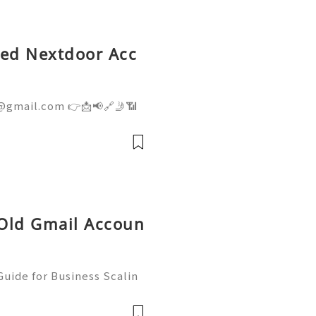
fied Nextdoor Acc
@gmail.com 👉📩📢🔗🤳📶
👉📩📢🔗🤳📶💼 ➤ Telegram:
ite: getpvapro.com Buy
ium Quality at Getpvapr
 Old Gmail Accoun
uide for Business Scalin
: @usagoodservicesit ➤ W
: usagoodservicesit@gmai