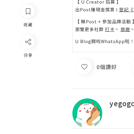
【 U Creator 招募 】
出Post賺現金獎賞 l
登記《
【 睇Post + 參加品牌活動 
收藏
瀏覽更多社群
打卡
丶
旅遊
U Blog開咗WhatsAp
分享
0個讚好
yegog