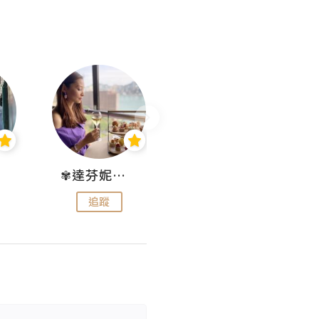
✾達芬妮•愛孩子•愛生活✾
wendysugar享受生活gogogo
追蹤
追蹤