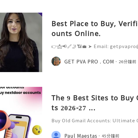
Best Place to Buy, Veri
ounts Online.
👉📩📢🔗🤳📶💼 ➤ Email: getpvapro
💼 ➤ WhatsApp: +‪1 (201) 936-5345 
@Getpvapro 👉📩📢🔗🤳📶💼 ➤ Webs
GET PVA PRO . COM
26分鐘前
Verified Nextdoor Accounts – Prem
The 9 Best Sites to Buy
ts 2026-27 ...
Buy Old Gmail Accounts: Ultimate G
g & Marketing Success ➤ Telegram
hatsApp: +1(352)270-0568 ➤ Email
Paul Maestas
45分鐘前