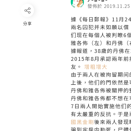
發佈於 2019.11.25
據《每日郵報》11月
分享
兩名囚犯并未如願以償
们现在每個人被判瞭6
雅各佈（左）和丹佛（
據報道，38歲的丹佛在
2015年8月承認兩年
友。
增粗增大
由于兩人在被拘留期间
上後，他们的門依然是
丹佛和雅各佈被關押的
丹佛和雅各佈都不想在
7日兩人開始實施他们
有太嚴重的反抗。于是
國黑金剛
後來兩人發现
骗到牢房内勒死，尸體