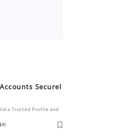
Accounts Securel
ld a Trusted Profile and
tHub is one of the worl
e development and collabo
鐘前