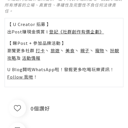
所有博客的立場、真實性、準確性及完整性不負任何法律責
任。
【 U Creator 招募 】
出Post賺現金獎賞 l
登記《社群創作有價企劃》
【 睇Post + 參加品牌活動 】
瀏覽更多社群
打卡
丶
旅遊
丶
美食
丶
親子
丶
寵物
丶
扮靚
攻略
及
活動情報
U Blog開咗WhatsApp啦！發掘更多吃喝玩樂資訊！
Follow 我哋
！
0個讚好