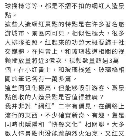
球摇椅等等，都是不摺不扣的網红人造景
點。
這些人造網红景點的特點是在许多著名旅
游城市、景區内可見，相似性極大，很多
人排隊拍照。红起來的功勞大概要歸于社
交媒體，在抖音上，和玻璃栈道相關的视
频播放量將近3億次，视频數量超過3萬
個，在小红書上，和玻璃栈道、玻璃橋相
關的筆记各有一萬多篇。
這些同質化極高，但能够吸引游客、爲景
點创收的人造景點是否值得推廣？
我并非對“網红”二字有偏見，在網络上
流行的東西，不少確實新奇、有趣，隻是
同時也隱隱和“快餐文化”相關聯。大多
數人造景點也没能跳齣烈火油烹、又红又