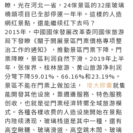
瞭，光在河北一省，24傢景區的32座玻璃
橋類项目已全部停運一年半。這樣的人造
網红景點，還能繼续红下去吗？
2015年，中國國傢發展改革委同國傢旅游
局下發瞭《關于開展景區門票價格專项整
治工作的通知》，推動景區門票下降。門
票降瞭，景區利润自然下滑。2019年上半
年，张傢界、桂林旅游、黄山旅游净利润
分彆下降59.01%、66.16%和23.19%。
景區不能在門票上做加法，
增大膠囊
就隻
能開發其他设施，靠週邊服務、特色服務
创收，也就是從門票经濟转嚮全域旅游模
式。各種各樣收费的人造设施開始在景點
内陸续湧现，玻璃栈道是其中一種，還有
高空鞦韆、玻璃滑道、高空跳木闆、玻璃