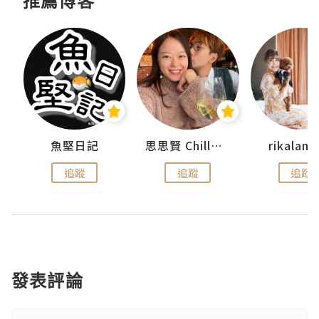
推薦博客
urnal
魚堅日記
思思賢 ChillMyBabe
rikala
追蹤
追蹤
追蹤
發表評論