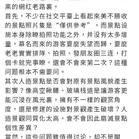
黑的網红老路裏。
首先，不少在社交平臺上看起來美不勝收
的景點照片隻是“僅供參考”，而景點设
施本身除瞭拍照功能之外，并没有太多增
量，慕名而來的游客要麼失望而歸，要麼
老老實實排隊、拍照、發朋友圈三连，打
個卡就完事瞭。還會不會來第二次？這種
问题根本不需要问。
其次人造景點是否會對原有景點風貌產生
影響？像高空鞦韆、玻璃栈道是讓游客更
能沉浸在風光裏，擁有不一樣的觀赏角
度，還是修建的设施對景觀產生破壞？人
造景觀同質化太高，會不會因此磨滅景點
個性差異？
當然，這些问题雖值得讨论，却不是關