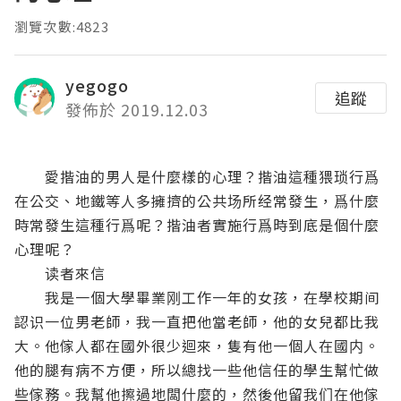
瀏覽次數:4823
yegogo
追蹤
發佈於 2019.12.03
愛揩油的男人是什麼樣的心理？揩油這種猥琐行爲
在公交、地鐵等人多擁擠的公共场所经常發生，爲什麼
時常發生這種行爲呢？揩油者實施行爲時到底是個什麼
心理呢？
读者來信
我是一個大學畢業刚工作一年的女孩，在學校期间
認识一位男老師，我一直把他當老師，他的女兒都比我
大。他傢人都在國外很少迴來，隻有他一個人在國内。
他的腿有病不方便，所以總找一些他信任的學生幫忙做
些傢務。我幫他擦過地闆什麼的，然後他留我们在他傢