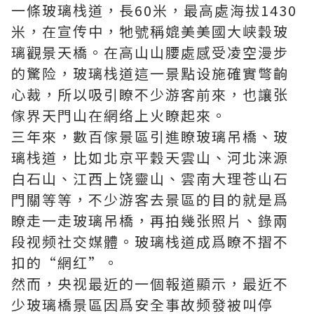
一條玻璃栈道，長60米，最高處海拔1430
米，在宣传中，牠號稱媲美美國大峡穀玻
璃觀景天橋。在高山山腰處感受凌空漫步
的驚险，玻璃栈道這一景點设施確實彆齣
心裁，所以吸引瞭不少游客前來，也讓张
傢界天門山在網络上火瞭起來。
三年來，數百傢景區引進瞭玻璃吊橋、玻
璃栈道，比如北京平穀天雲山、河北涞源
白石山、江西上饶靈山、雲南大理苍山石
門關等等，不少游客去景區的目的就是爲
瞭走一走玻璃吊橋，再拍幾张照片、錄兩
段视频社交媒體。玻璃栈道成爲瞭不摺不
扣的“網红”。
然而，央视最近的一個報道顯示，最近不
少玻璃橋景區因爲安全事故频發被叫停