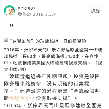
yegogo
追蹤
發佈於 2019.11.24
“
2016年，张傢界天門山景區修建瞭全國第一條玻
璃栈道，長60米，最高處海拔1430米，在宣传
中，牠號稱媲美美國大峡穀玻璃觀景天橋。 （视
覺中國/圖）
“玻璃滑道近幾年刚刚興起，投资建设團
隊多是半路齣傢，没有明確的行業標
準。”建造滑道的過程更是“全靠经验判
斷
陰經短小
，没有數據支撑”。
2016年，张傢界天門山景區修建瞭全國第