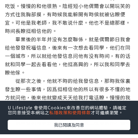
吃饭。慢慢的和他很熟。
陰經短小
他偶爾會以開玩笑的
方式往我胸部摸，有時候我能躲開有時侯就被佔瞭便
宜。可他是我老師，我不敢说什麼。他也不是總那樣。
時间長瞭挺相信他的。
畢業後的半年并没有怎麼聯係，就是偶爾節日我會
给他發發祝福信息，後來有一次想去看同學，他们在同
一個城市，所以就给他發信息问他有没有時间，有的话
就和同學一起去看看他，他挺高興的，所以我和同學去
瞭他傢。
從那次之後，他就不時的给我發信息，那時我傢裏
發生瞭一些事情，因爲挺相信他的所以有很多不懂的地
方就问他，後來他就變成天天给我打電话瞭。慢慢的我
開始挺期待他的電话的，他總说我是他國内最親的親
U Lifestyle 會使用Cookies來改善您的網站體驗，請確定
您同意接受本網站之
私隱政策和使用條款
才可繼續瀏覽。
人，我挺單纯的，挺相信他说的话。
後來也和同學去看過他幾次，晚上晚瞭就都在他傢
我已閱讀及同意
住的。不過那幾次他也總是在一邊和我聊天一邊搂我，