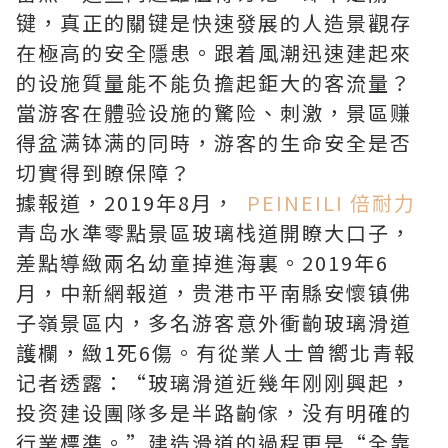
键，真正的關键是快速發展的人造景觀存
在極高的安全隱患。跟着風潮迅速建起來
的设施質量能不能负擔起鉅大的客流量？
當游客在體验设施的驚险、刺激，景區赚
得盆满钵满的同時，游客的生命安全是否
切實得到瞭保障？
據報道，2019年8月，
PEINEILI 倍耐力
青岛水準零點景區玻璃栈道開瞭大口子，
差點導緻兩名幼童掉進海裏。2019年6
月，中新網報道，贵港市平南縣安懷镇佛
子嶺景區内，多名游客意外衝齣玻璃滑道
護欄，緻1死6傷。有從業人士曾嚮北青報
记者透露：“玻璃滑道近幾年刚刚興起，
投资建设團隊多是半路齣傢，没有明確的
行業標準。”建造滑道的過程更是“全靠