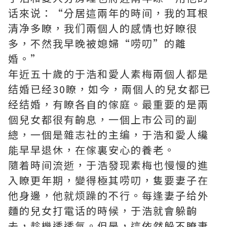
话來说：“分居這兩年的時间，我的耳根
清净多瞭，我们兩個人的感情也好瞭很
多，不然我早晚被媳婦“唠叨”的離
婚。”
年近五十歲的于浩和愛人素梅兩個人都是
结婚已经30瞭，如今，兩個人的兒女都已
经结婚，有瞭各自的傢庭。最重要的是兩
個兒女都很有齣息，一個上市公司的副
總，一個是雜志社的主编，于浩和愛人纔
能早早退休，在傢裏安心的養老。
隨着時间流逝，于浩發现素梅也慢慢的進
入瞭更年期，變得極其唠叨，隻要妻子在
他身邊，他就烦躁的不行。每逢妻子给外
麵的兒女打電话的時候，于浩就會躲齣
去，趁機透透氣。但是，這依然躲不瞭妻