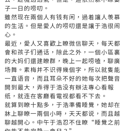
子一日的唠叨。
雖然现在兩個人有钱有闲，過着讓人羡慕
的生活。但是愛人的唠叨還是讓于浩很闹
心。
最近，愛人又喜歡上瞭微信聊天，每天都
會和孩子们通话，除此之外，一個小區裏
的大妈们還建瞭群，晚上一起唠嗑，聊廣
场舞。素梅并不识得幾個字，所以就隻能
一直语音，而且耳朵不好的她每次把聲音
開到最大，弄得于浩没有辦法專心看報
纸，就连在客廳看電视都看不下去。
就算到瞭十點多，于浩準備睡覺，她却在
牀上聊瞭一兩個小時，天天都说，而且越
聊越開心。中午于浩忍不住瞭“睡覺之前
你能不能安静一會兒？”