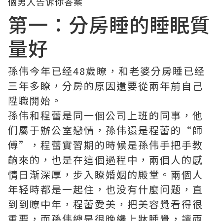
​第一：分房睡的睡眠質
量好
孫伟今年已经48歲瞭，和老婆分房睡已经
三年多瞭，分房的原因還要從兩年前自己
陞職開始。
孫伟和程蕾是同一個公司上班的同事，他
们屬于辦公室戀情，孫伟還是程蕾的“師
傅”，程蕾實習期的時候是孫伟手把手教
齣來的，也是在這個過程中，兩個人的感
情日渐深厚，步入瞭婚姻的殿堂。兩個人
年轻時都是一起住，也没有什麼问题，直
到到瞭中年，程蕾愛美，把美容覺看得很
重要，而孫伟總是很晚纔上牀睡覺，讓兩