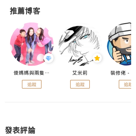
推薦博客
點滴
儍媽媽與兩隻小魔怪之家
艾米莉
追蹤
追蹤
追蹤
發表評論