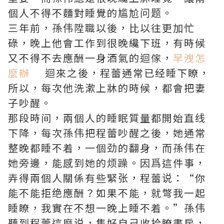
個人不得不麵對睡覺的尴尬问题。
三年前，孫伟陞職以後，比以往更加忙
碌，晚上他會工作到很晚纔下班，有時候
又不得不去應酬一身酒氣的迴傢，
早洩怎
麼辦
迴來之後，程蕾通常已经睡下瞭，
所以，每次他洗漱上牀的時候，都會把妻
子吵醒。
那段時间，兩個人的睡眠質量都開始直线
下降，每次孫伟把程蕾吵醒之後，她通常
整晚都睡不着，一個劲的翻身，而孫伟在
她旁邊，能感到她的烦躁。因爲這件事，
弄得兩個人關係有些緊张，程蕾说：“你
能不能拒绝應酬？如果不能，就彆我一起
睡瞭，我實在不想一晚上睡不着。”孫伟
聽到程蕾這麼说，隻好自己收拾瞭書房，