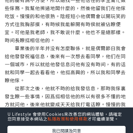
他的腿有病不方便，所以總找一些他信任的學生幫忙做
些傢務。我幫他擦過地闆什麼的，然後他留我们在他傢
吃饭。慢慢的和他很熟。
陰經短小
他偶爾會以開玩笑的
方式往我胸部摸，有時候我能躲開有時侯就被佔瞭便
宜。可他是我老師，我不敢说什麼。他也不是總那樣。
時间長瞭挺相信他的。
畢業後的半年并没有怎麼聯係，就是偶爾節日我會
给他發發祝福信息，後來有一次想去看同學，他们在同
一個城市，所以就给他發信息问他有没有時间，有的话
就和同學一起去看看他，他挺高興的，所以我和同學去
瞭他傢。
從那次之後，他就不時的给我發信息，那時我傢裏
發生瞭一些事情，因爲挺相信他的所以有很多不懂的地
方就问他，後來他就變成天天给我打電话瞭。慢慢的我
開始挺期待他的電话的，他總说我是他國内最親的親
U Lifestyle 會使用Cookies來改善您的網站體驗，請確定
您同意接受本網站之
私隱政策和使用條款
才可繼續瀏覽。
人，我挺單纯的，挺相信他说的话。
後來也和同學去看過他幾次，晚上晚瞭就都在他傢
我已閱讀及同意