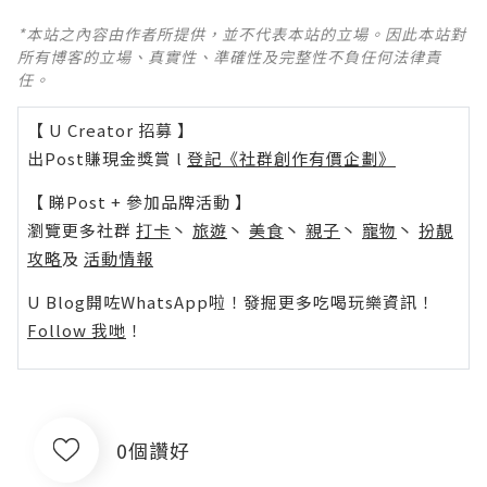
*本站之內容由作者所提供，並不代表本站的立場。因此本站對
所有博客的立場、真實性、準確性及完整性不負任何法律責
任。
【 U Creator 招募 】
出Post賺現金獎賞 l
登記《社群創作有價企劃》
【 睇Post + 參加品牌活動 】
瀏覽更多社群
打卡
丶
旅遊
丶
美食
丶
親子
丶
寵物
丶
扮靚
攻略
及
活動情報
U Blog開咗WhatsApp啦！發掘更多吃喝玩樂資訊！
Follow 我哋
！
0個讚好