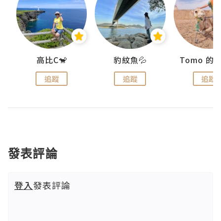
)
高比C🐒
豹紋魚💦
追蹤
追蹤
追蹤
發表評論
登入
發表評論