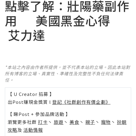
點擊了解：
壯陽藥副作
用
美國黑金心得
艾力達
*本站之內容由作者所提供，並不代表本站的立場。因此本站對
所有博客的立場、真實性、準確性及完整性不負任何法律責
任。
【 U Creator 招募 】
出Post賺現金獎賞 l
登記《社群創作有價企劃》
【 睇Post + 參加品牌活動 】
瀏覽更多社群
打卡
丶
旅遊
丶
美食
丶
親子
丶
寵物
丶
扮靚
攻略
及
活動情報