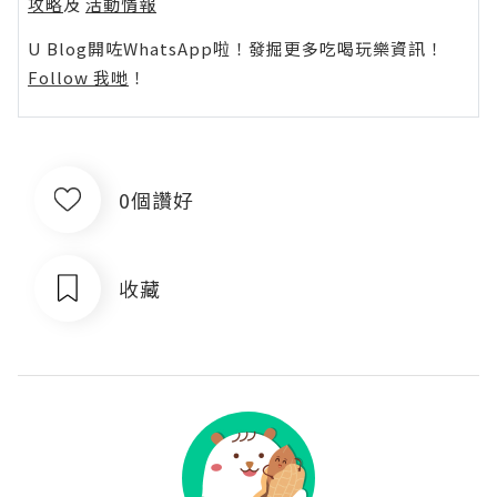
攻略
及
活動情報
U Blog開咗WhatsApp啦！發掘更多吃喝玩樂資訊！
Follow 我哋
！
0個讚好
收藏