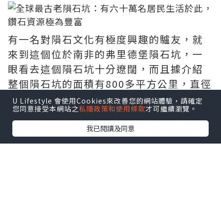
有一名對隕石文化有極度興趣的驢友，就
來到這個位於南非的弗里德堡隕石坑，一
眼看去這個隕石坑十分遼闊，而且據介紹
整個隕石坑的面積有800多平方公里，直徑
高達300公里。除了是全球最大的隕石坑之
U Lifestyle 會使用Cookies來改善您的網站體驗，請確定
您同意接受本網站之
私隱政策和使用條款
才可繼續瀏覽。
外，它還是地球上最古老的隕石坑，是世
界遺產之一。但在一開始的時候，專家並
我已閱讀及同意
沒有意識到這是一個隕石坑，還以為它是
一種比較獨特的地理構造，直到後來通過
對岩石形態和一些墜落跡象的判斷，才確
認它是一個來自二十億年前隕石落下的痕
跡。