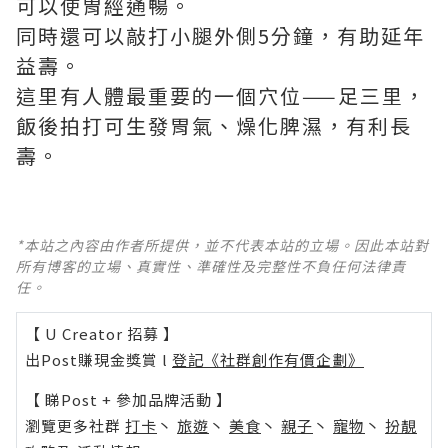
可以使胃經通暢。
同時還可以敲打小腿外側5分鐘，有助延年
益壽。
這里有人體最重要的一個穴位——足三里，
飯後拍打可生發胃氣、燥化脾濕，有利長
壽。
*本站之內容由作者所提供，並不代表本站的立場。因此本站對
所有博客的立場、真實性、準確性及完整性不負任何法律責
任。
【 U Creator 招募 】
出Post賺現金獎賞 l
登記《社群創作有價企劃》
【 睇Post + 參加品牌活動 】
瀏覽更多社群
打卡
丶
旅遊
丶
美食
丶
親子
丶
寵物
丶
扮靚