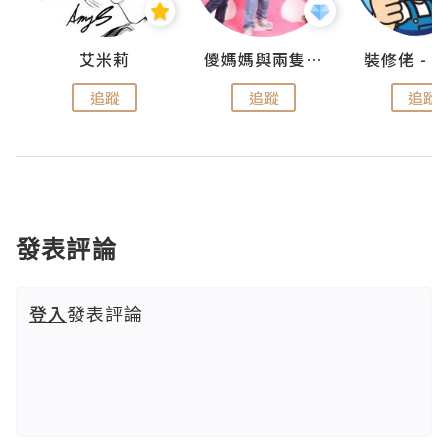
點滴
艾米莉
儍媽媽與兩隻小魔怪之家
追蹤
追蹤
追蹤
發表評論
登入
發表評論