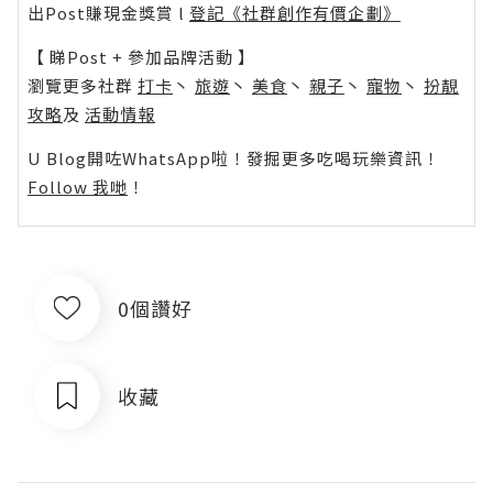
出Post賺現金獎賞 l
登記《社群創作有價企劃》
【 睇Post + 參加品牌活動 】
瀏覽更多社群
打卡
丶
旅遊
丶
美食
丶
親子
丶
寵物
丶
扮靚
攻略
及
活動情報
U Blog開咗WhatsApp啦！發掘更多吃喝玩樂資訊！
Follow 我哋
！
0個讚好
收藏