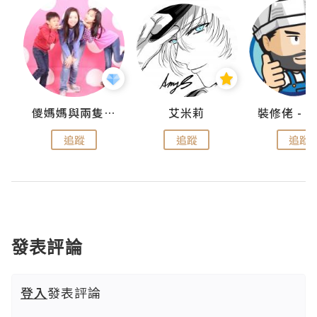
點滴
儍媽媽與兩隻小魔怪之家
艾米莉
追蹤
追蹤
追蹤
發表評論
登入
發表評論