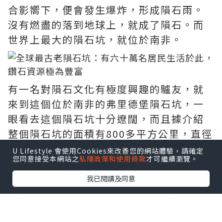
合影嚮下，便會發生爆炸，形成隕石雨。
沒有燃盡的落到地球上，就成了隕石。而
世界上最大的隕石坑，就位於南非。
有一名對隕石文化有極度興趣的驢友，就
來到這個位於南非的弗里德堡隕石坑，一
眼看去這個隕石坑十分遼闊，而且據介紹
整個隕石坑的面積有800多平方公里，直徑
高達300公里。除了是全球最大的隕石坑之
U Lifestyle 會使用Cookies來改善您的網站體驗，請確定
您同意接受本網站之
私隱政策和使用條款
才可繼續瀏覽。
外，它還是地球上最古老的隕石坑，是世
界遺產之一。但在一開始的時候，專家並
我已閱讀及同意
沒有意識到這是一個隕石坑，還以為它是
一種比較獨特的地理構造，直到後來通過