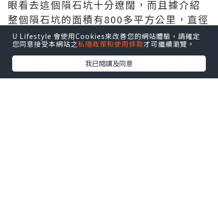
眼看去這個隕石坑十分遼闊，而且據介紹
整個隕石坑的面積有800多平方公里，直徑
高達300公里。除了是全球最大的隕石坑之
U Lifestyle 會使用Cookies來改善您的網站體驗，請確定
您同意接受本網站之
私隱政策和使用條款
才可繼續瀏覽。
外，它還是地球上最古老的隕石坑，是世
界遺產之一。但在一開始的時候，專家並
我已閱讀及同意
沒有意識到這是一個隕石坑，還以為它是
一種比較獨特的地理構造，直到後來通過
對岩石形態和一些墜落跡象的判斷，才確
認它是一個來自二十億年前隕石落下的痕
跡。
令人難以置信的是，就是這麼一個隕石
坑，竟然居住了六十萬名居民，就像是一
個“小型城市”。這一個小型城市有四個