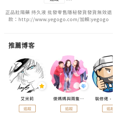
正品壯陽藥 持久液 批發零售隱秘發貨發貨無效退
款：http://www.yegogo.com/加賴:yegogo
推薦博客
點滴
艾米莉
儍媽媽與兩隻小魔怪之家
追蹤
追蹤
追蹤