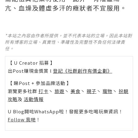
亢、血燥及體虛多汗的癥狀者不宜服用。
*本站之內容由作者所提供，並不代表本站的立場。因此本站對
所有博客的立場、真實性、準確性及完整性不負任何法律責
任。
【 U Creator 招募 】
出Post賺現金獎賞 l
登記《社群創作有價企劃》
【 睇Post + 參加品牌活動 】
瀏覽更多社群
打卡
丶
旅遊
丶
美食
丶
親子
丶
寵物
丶
扮靚
攻略
及
活動情報
U Blog開咗WhatsApp啦！發掘更多吃喝玩樂資訊！
Follow 我哋
！