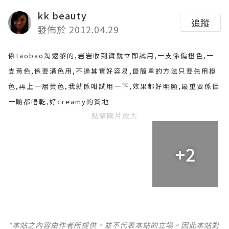
kk beauty
追蹤
發佈於 2012.04.29
係taobao淘返黎的,岩岩收到貨就立即試用,一支係偏橙色,一
支黃色,係要溝色用,不過其實好容易,最簡單的方法只要先用橙
色,再上一層黃色,我就係咁試用一下,效果都好明顯,最重要係佢
一啲都唔乾,好creamy的質地
點擊圖片放大
+2
*本站之內容由作者所提供，並不代表本站的立場。因此本站對