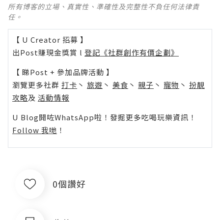
所有博客的立場、真實性、準確性及完整性不負任何法律責
任。
【 U Creator 招募 】
出Post賺現金獎賞 l
登記《社群創作有價企劃》
【 睇Post + 參加品牌活動 】
瀏覽更多社群
打卡
丶
旅遊
丶
美食
丶
親子
丶
寵物
丶
扮靚
攻略
及
活動情報
U Blog開咗WhatsApp啦！發掘更多吃喝玩樂資訊！
Follow 我哋
！
0個讚好