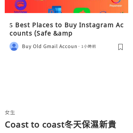
5 Best Places to Buy Instagram Ac
counts (Safe &amp
Buy Old Gmail Accoun
1小時前
女生
Coast to coast冬天保濕新貴