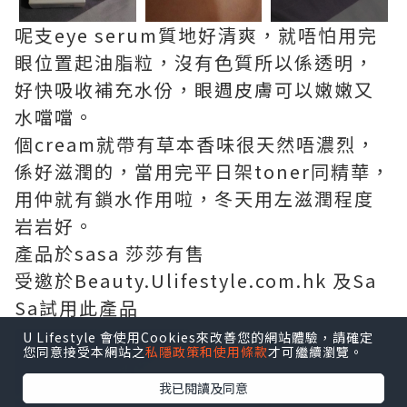
呢支eye serum質地好清爽，就唔怕用完
眼位置起油脂粒，沒有色質所以係透明，
好快吸收補充水份，眼週皮膚可以嫩嫩又
水噹噹。
個cream就帶有草本香味很天然唔濃烈，
係好滋潤的，當用完平日架toner同精華，
用仲就有鎖水作用啦，冬天用左滋潤程度
岩岩好。
產品於sasa 莎莎有售
受邀於Beauty.Ulifestyle.com.hk 及Sa
Sa試用此產品
U Lifestyle 會使用Cookies來改善您的網站體驗，請確定
您同意接受本網站之
私隱政策和使用條款
才可繼續瀏覽。
我已閱讀及同意