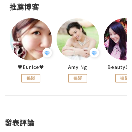
推薦博客
h 夏沫
♥Eunice♥
Amy Ng
追蹤
追蹤
追蹤
發表評論