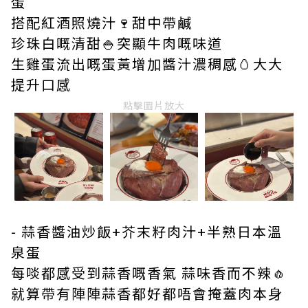
蛋
搭配紅酒照燒汁🍷甜中帶鹹
珍珠白嘅清甜🍚突顯牛肉嘅味道
生雞蛋流出嘅蛋黃增加醬汁濃稠感🥚大大
提升口感
點擊圖片放大
- 蒜香醬油炒飯+芥末籽肉汁+半熟日本溫
泉蛋
每啖都感受到蒜香嘅香氣 蒜味香而不辣🧄
就算帶有陣陣蒜香都好都唔會掩蓋肉本身