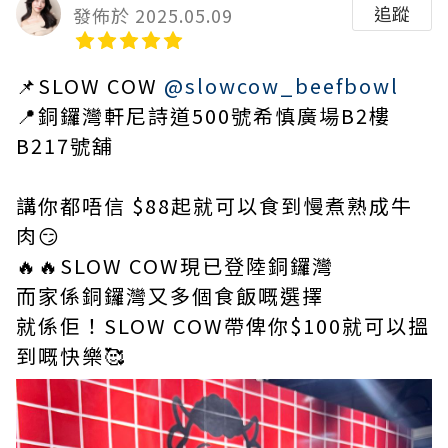
追蹤
發佈於 2025.05.09
📌SLOW COW
@slowcow_beefbowl
📍銅鑼灣軒尼詩道500號希慎廣場B2樓
B217號舖
講你都唔信 $88起就可以食到慢煮熟成牛
肉😏
🔥🔥SLOW COW現已登陸銅鑼灣
而家係銅鑼灣又多個食飯嘅選擇
就係佢！SLOW COW帶俾你$100就可以搵
到嘅快樂🥰