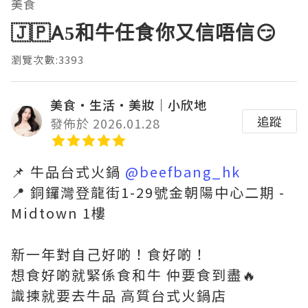
美食
🇯🇵A5和牛任食你又信唔信😏
瀏覽次數:3393
美食‧生活‧美妝｜小欣地
追蹤
發佈於 2026.01.28
📌 牛品台式火鍋
@beefbang_hk
📍 銅鑼灣登龍街1-29號金朝陽中心二期 -
Midtown 1樓
新一年對自己好啲！食好啲！
想食好啲就緊係食和牛 仲要食到盡🔥
識揀就要去牛品 高質台式火鍋店