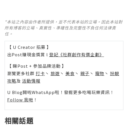
*本站之內容由作者所提供，並不代表本站的立場。因此本站對
所有博客的立場、真實性、準確性及完整性不負任何法律責
任。
【 U Creator 招募 】
出Post賺現金獎賞 l
登記《社群創作有價企劃》
【 睇Post + 參加品牌活動 】
瀏覽更多社群
打卡
丶
旅遊
丶
美食
丶
親子
丶
寵物
丶
扮靚
攻略
及
活動情報
U Blog開咗WhatsApp啦！發掘更多吃喝玩樂資訊！
Follow 我哋
！
相關話題