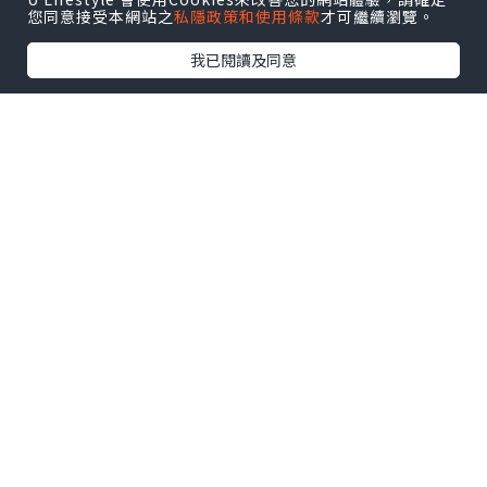
您同意接受本網站之
私隱政策和使用條款
才可繼續瀏覽。
我已閱讀及同意
❣️A5和牛壽喜燒
壽喜燒湯底會由職員幫手起鍋🍲
再黎一架靚靚和牛🐂掛係每個衣架仔
和牛入口即溶 油花分佈均勻