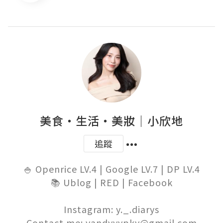
美食‧生活‧美妝｜小欣地
追蹤
🍚 Openrice LV.4 | Google LV.7 | DP LV.4

📚 Ublog | RED | Facebook

Instagram: y._.diarys

Contact me: yandyyypky@gmail.com