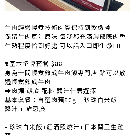
牛肉經過慢煮技術肉質保持到軟嫩🥩
保留牛肉原汁原味 每啖都充滿濃郁嘅肉香
生熟程度恰到好處 可以話入口即化😋👍🏻
❣️基本招牌套餐 $88
身為一間慢煮熟成牛肉飯專門店 點可以放
過慢煮熟成牛肉
➡️肉類 飯底 配料 醬汁任君選擇
基本套餐：自選肉類90g + 珍珠白米飯 +
醬汁 + 鮮忌廉
- 珍珠白米飯+紅酒照燒汁+日本蘭王生雞