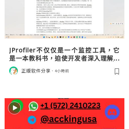
JProfiler不仅仅是一个监控工具，它
是一本教科书，迫使开发者深入理解JV
M的内存模型、垃圾回收机制和并发原
正版软件分享
4小時前
理。通过直观的可视化数据，它将抽象
的性能问题具象化为代码行号。对于一
名追求卓越的Java