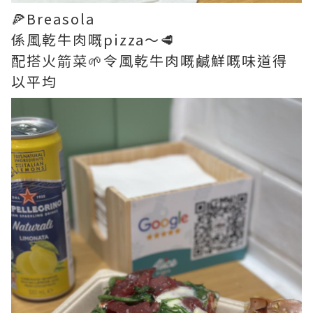
🍕Breasola
係風乾牛肉嘅pizza～🥩
配搭火箭菜🌱令風乾牛肉嘅鹹鮮嘅味道得
以平均