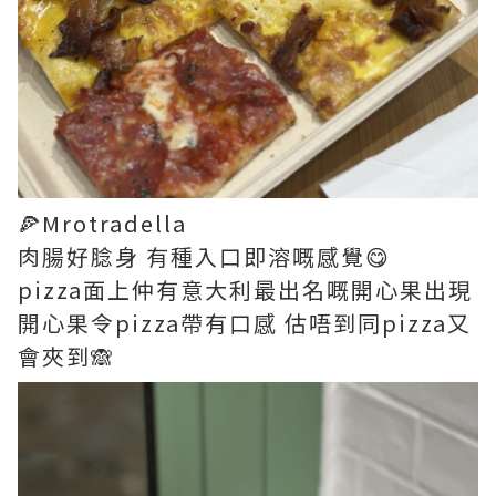
🍕Mrotradella
肉腸好腍身 有種入口即溶嘅感覺😋
pizza面上仲有意大利最出名嘅開心果出現
開心果令pizza帶有口感 估唔到同pizza又
會夾到🙈