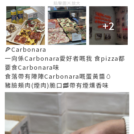
點擊圖片放大
+2
🍕Carbonara
一向係Carbonara愛好者嘅我 食pizza都
要食Carbonara味
食落帶有陣陣Carbonara嘅蛋黃醬🥚
豬臉頰肉(煙肉)脆口🥓帶有煙燻香味