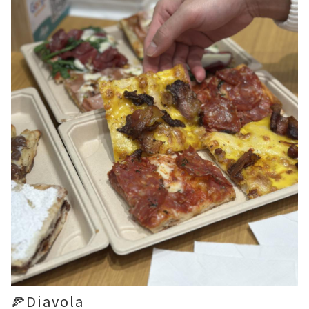
🍕Diavola