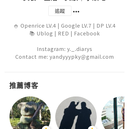
追蹤
🍚 Openrice LV.4 | Google LV.7 | DP LV.4

📚 Ublog | RED | Facebook

Instagram: y._.diarys

Contact me: yandyyypky@gmail.com
推薦博客