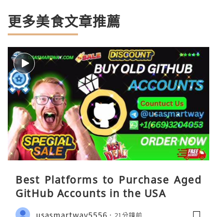
更多美食文章推薦
Best Platforms to Purchase Aged
GitHub Accounts in the USA
usasmartway5556
21分鐘前