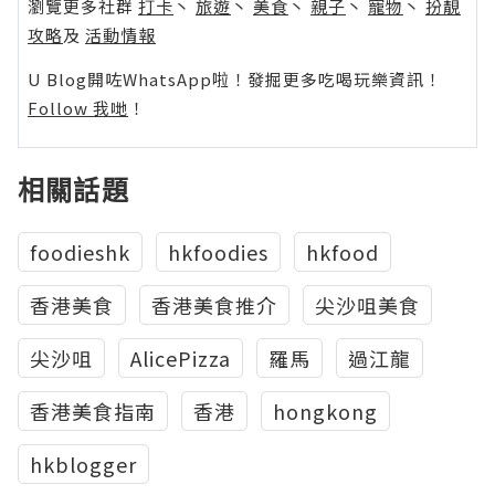
瀏覽更多社群
打卡
丶
旅遊
丶
美食
丶
親子
丶
寵物
丶
扮靚
攻略
及
活動情報
U Blog開咗WhatsApp啦！發掘更多吃喝玩樂資訊！
Follow 我哋
！
相關話題
foodieshk
hkfoodies
hkfood
香港美食
香港美食推介
尖沙咀美食
尖沙咀
AlicePizza
羅馬
過江龍
香港美食指南
香港
hongkong
hkblogger