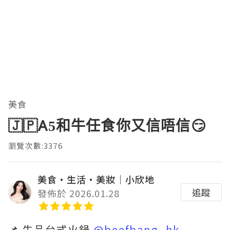
美食
🇯🇵A5和牛任食你又信唔信😏
瀏覽次數:3376
美食‧生活‧美妝｜小欣地
追蹤
發佈於 2026.01.28
📌 牛品台式火鍋
@beefbang_hk