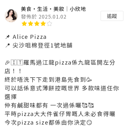
美食‧生活‧美妝｜小欣地
追蹤
發佈於 2025.01.02
📌
Alice Pizza
📍 尖沙咀棉登徑1號地舖
🎉🇮🇹羅馬過江龍pizza係九龍區開左分
店！！
終於唔洗下下走到港島先食到🥳
可以話係意式薄餅控嘅世界 多款味道任你
選擇
仲有鹹甜味都有 一次過係曬🥰🥰
平時pizza大大件雀仔胃嘅人未必食得曬
今次pizza size都係由你決定😏