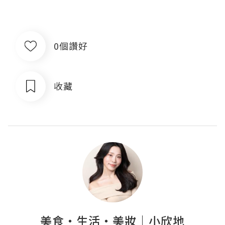
0個讚好
收藏
美食‧生活‧美妝｜小欣地