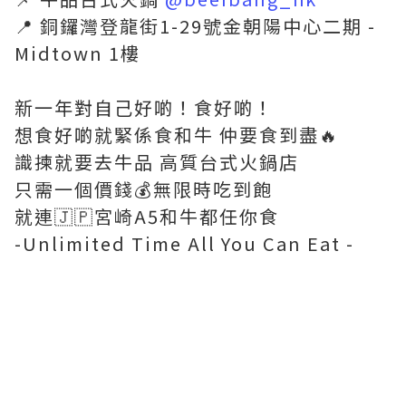
📍 銅鑼灣登龍街1-29號金朝陽中心二期 -
Midtown 1樓
新一年對自己好啲！食好啲！
想食好啲就緊係食和牛 仲要食到盡🔥
識揀就要去牛品 高質台式火鍋店
只需一個價錢💰無限時吃到飽
就連🇯🇵宮崎A5和牛都任你食
-Unlimited Time All You Can Eat -