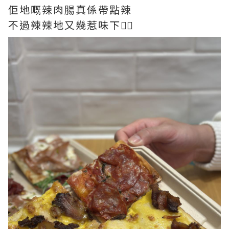
佢地嘅辣肉腸真係帶點辣
不過辣辣地又幾惹味下❤️‍🔥