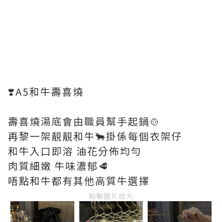
❣️A5和牛壽喜燒
壽喜燒湯底會由職員幫手起鍋🍲
再黎一架靚靚和牛🐂掛係每個衣架仔
和牛入口即溶 油花分佈均勻
肉質細嫩 牛味濃郁🥩
唔點和牛都有其他高質牛選擇
點擊圖片放大