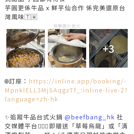
芋圓更係牛品 x 鮮芋仙合作 係完美還原台
灣風味🇹🇼
點擊圖片放大
+3
🌐訂座：
https://inline.app/booking/-
MpnklELL3MjSAqgzTf_:inline-live-2?
language=zh-hk
✨追蹤牛品台式火鍋
@beefbang_hk
社
交媒體平台💁🏻‍♀️即贈送「草莓烏龍」或「清