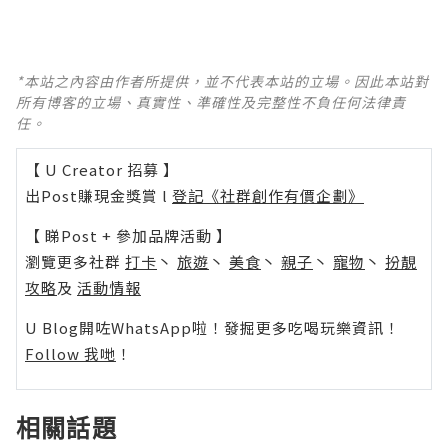
*本站之內容由作者所提供，並不代表本站的立場。因此本站對
所有博客的立場、真實性、準確性及完整性不負任何法律責
任。
【 U Creator 招募 】
出Post賺現金獎賞 l
登記《社群創作有價企劃》
【 睇Post + 參加品牌活動 】
瀏覽更多社群
打卡
丶
旅遊
丶
美食
丶
親子
丶
寵物
丶
扮靚
攻略
及
活動情報
U Blog開咗WhatsApp啦！發掘更多吃喝玩樂資訊！
Follow 我哋
！
相關話題