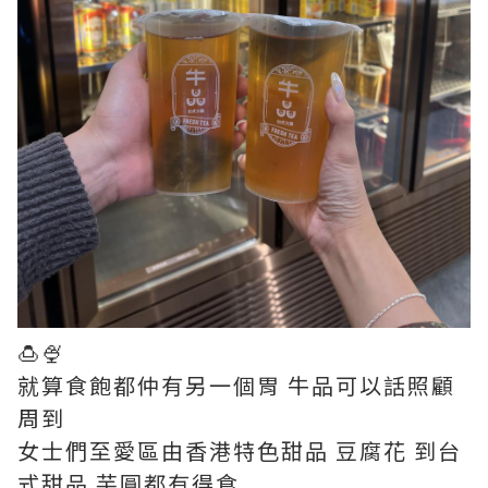
🍮🍨
就算食飽都仲有另一個胃 牛品可以話照顧
周到
女士們至愛區由香港特色甜品 豆腐花 到台
式甜品 芋圓都有得食