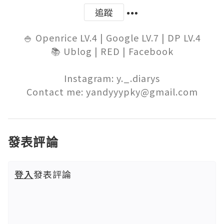
追蹤
🍚 Openrice LV.4 | Google LV.7 | DP LV.4

📚 Ublog | RED | Facebook

Instagram: y._.diarys

Contact me: yandyyypky@gmail.com
發表評論
登入
發表評論