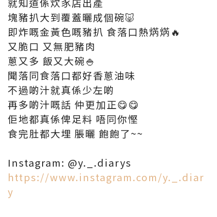
就知道係炊豕店出產
塊豬扒大到覆蓋曬成個碗🐷
即炸嘅金黃色嘅豬扒 食落口熱焫焫🔥
又脆口 又無肥豬肉
蔥又多 飯又大碗🍚
聞落同食落口都好香蔥油味
不過啲汁就真係少左啲
再多啲汁嘅話 仲更加正😋😋
佢地都真係俾足料 唔同你慳
食完肚都大埋 脹曬 飽飽了~~
Instagram: @y._.diarys
https://www.instagram.com/y._.diar
y