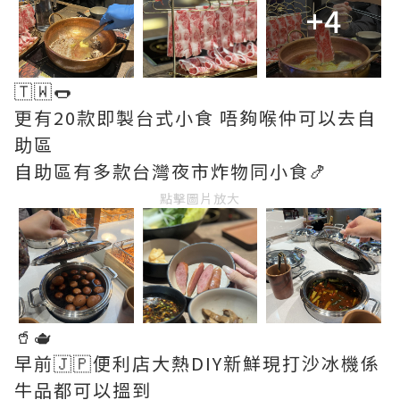
+4
🇹🇼🌭
更有20款即製台式小食 唔夠喉仲可以去自
助區
自助區有多款台灣夜市炸物同小食🍤
點擊圖片放大
🥤🫖
早前🇯🇵便利店大熱DIY新鮮現打沙冰機係
牛品都可以搵到