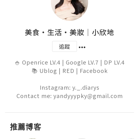
美食‧生活‧美妝｜小欣地
追蹤
🍚 Openrice LV.4 | Google LV.7 | DP LV.4

📚 Ublog | RED | Facebook

Instagram: y._.diarys

Contact me: yandyyypky@gmail.com
推薦博客