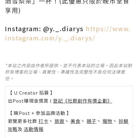
酒雪梨茶」一杯！(此優惠只限於晚市堂食
享用)
Instagram:
@y._.diarys
https://www.
instagram.com/y._.diarys/
*本站之內容由作者所提供，並不代表本站的立場。因此本站對
所有博客的立場、真實性、準確性及完整性不負任何法律責
任。
【 U Creator 招募 】
出Post賺現金獎賞 l
登記《社群創作有價企劃》
【 睇Post + 參加品牌活動 】
瀏覽更多社群
打卡
丶
旅遊
丶
美食
丶
親子
丶
寵物
丶
扮靚
攻略
及
活動情報