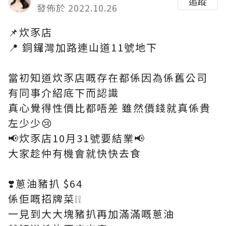
追蹤
發佈於 2022.10.26
📌炊豕店
📍 銅鑼灣加路連山道11號地下
當初知道炊豕店嘅存在都係因為係舊公司
有同事介紹底下而認識
真心覺得性價比都唔差 雖然價錢就真係貴
左少少😢
📢炊豕店10月31號要結業📢
大家趁仲有機會就快快去食
❣️蔥油豬扒 $64
係佢嘅招牌菜❕❕
一見到大大塊豬扒再加滿滿嘅蔥油