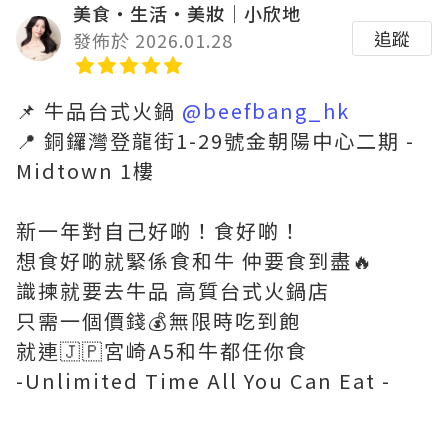
美食‧生活‧美妝｜小欣地
追蹤
發佈於 2026.01.28
📌 牛品台式火鍋
@beefbang_hk
📍 銅鑼灣登龍街1-29號金朝陽中心二期 -
Midtown 1樓
新一年對自己好啲！食好啲！
想食好啲就緊係食和牛 仲要食到盡🔥
識揀就要去牛品 高質台式火鍋店
只需一個價錢💰無限時吃到飽
就連🇯🇵宮崎A5和牛都任你食
-Unlimited Time All You Can Eat -