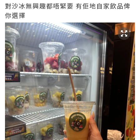
對沙冰無興趣都唔緊要 有佢地自家飲品俾
你選擇