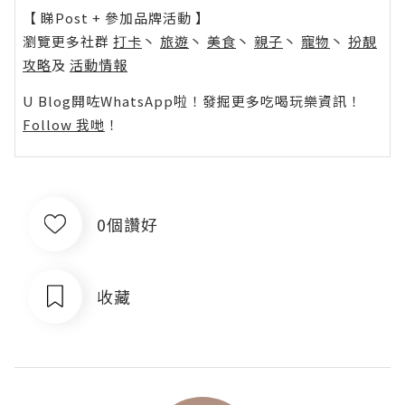
【 睇Post + 參加品牌活動 】
瀏覽更多社群
打卡
丶
旅遊
丶
美食
丶
親子
丶
寵物
丶
扮靚
攻略
及
活動情報
U Blog開咗WhatsApp啦！發掘更多吃喝玩樂資訊！
Follow 我哋
！
0個讚好
收藏