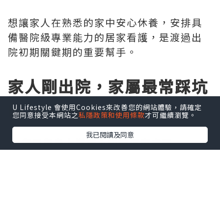
想讓家人在熟悉的家中安心休養，安排具
備醫院級專業能力的居家看護，是渡過出
院初期關鍵期的重要幫手。
家人剛出院，家屬最常踩坑
的3個照護難關
U Lifestyle 會使用Cookies來改善您的網站體驗，請確定
您同意接受本網站之
私隱政策和使用條款
才可繼續瀏覽。
我已閱讀及同意
1. 傷口與身上導管不知道怎麼處理
帶著尿管、鼻胃管或手術傷口出院的患
者，需要嚴格的無菌清潔與定期沖洗。家
屬常因害怕弄痛家人或操作不當造成感
染，每次處理都提心吊膽。