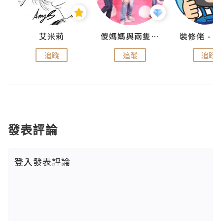
點滴
艾米莉
儍媽媽與兩隻小魔怪之家
追蹤
追蹤
追蹤
發表評論
登入
發表評論