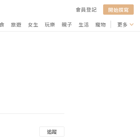
會員登記
開始撰寫
食
旅遊
女生
玩樂
親子
生活
寵物
行山
更多
打卡
追蹤