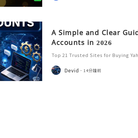
A Simple and Clear Gui
Accounts in 2026
Top 21 Trusted Sites for Buying Ya
➤.........➤.➤..........➤.➤...........➤.➤.......
➤ Email: usaglobalit@gmail.com ➤.➤.....
Devid
14分鐘前