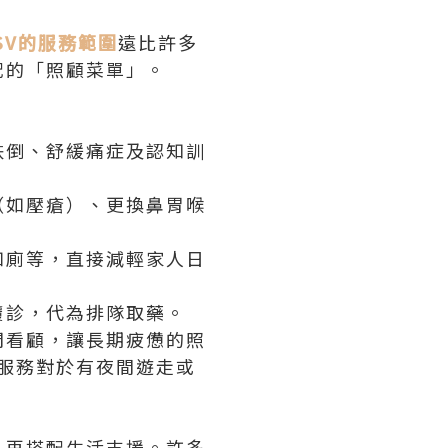
SV的服務範圍
遠比許多
配的「照顧菜單」。
跌倒、舒緩痛症及認知訓
（如壓瘡）、更換鼻胃喉
如廁等，直接減輕家人日
覆診，代為排隊取藥。
門看顧，讓長期疲憊的照
看顧服務對於有夜間遊走或
，再搭配生活支援。許多