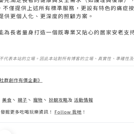
，不僅提供上述所有標準服務，更設有特色的痛症
提供更個人化、更深度的照顧方案。
能為長者量身打造一個既專業又貼心的居家安老支
並不代表本站的立場。因此本站對所有博客的立場、真實性、準確性
社群創作有價企劃》
】
丶
美食
丶
親子
丶
寵物
丶
扮靚攻略
及
活動情報
p啦！發掘更多吃喝玩樂資訊！
Follow 我哋
！