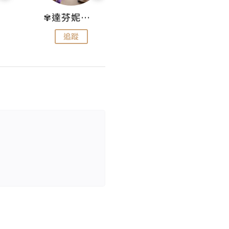
✾達芬妮•愛孩子•愛生活✾
wendysugar享受生活gogogo
追蹤
追蹤