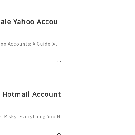
Sale Yahoo Accou
hoo Accounts: A Guide ➤.
......➤.➤...........➤.➤ 🌿🍁🌿🍁➤.
....➤.➤..........➤.➤......
y Hotmail Account
s Risky: Everything You N
⚡✨ Available➜ Online Sup
onlinesellusa 🎮💻👨‍💻🎙️
📞💬🌍🚀 Wha