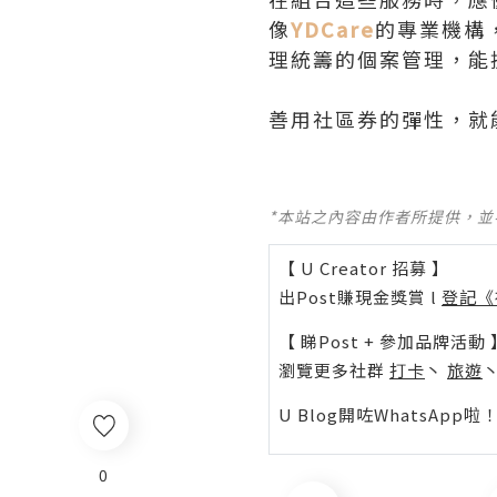
像
YDCare
的專業機構
理統籌的個案管理，能
善用社區券的彈性，就
*本站之內容由作者所提供，
【 U Creator 招募 】
出Post賺現金獎賞 l
登記《
【 睇Post + 參加品牌活動 
瀏覽更多社群
打卡
丶
旅遊
U Blog開咗WhatsAp
0