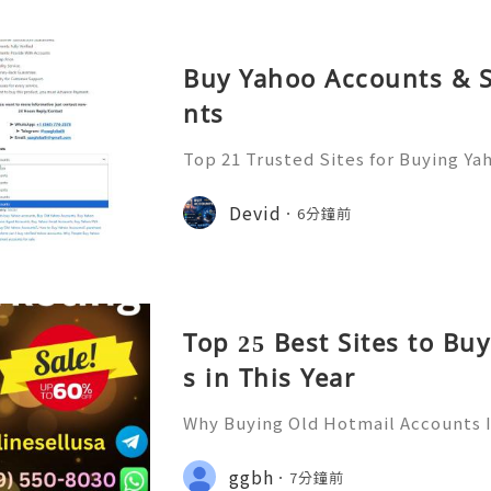
Buy Yahoo Accounts & 
nts
Top 21 Trusted Sites for Buying Ya
➤.........➤.➤..........➤.➤...........➤.➤.......
➤ Email: usaglobalit@gmail.com ➤.➤.....
Devid
6分鐘前
Top 25 Best Sites to Bu
s in This Year
Why Buying Old Hotmail Accounts I
eed to Know Introduction 👑🌍🚀
port 24/7 🚀📡💬📱🛸👑 Telegram ➜ @
ggbh
7分鐘前
🔥👑 Discord ➜ Account Service 📲