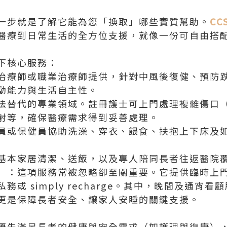
一步就是了解它能為您「換取」哪些實質幫助。
CC
醫療到日常生活的全方位支援，就像一份可自由搭
下核心服務：
治療師或職業治療師提供，針對中風後復健、預防
動能力與生活自主性。
法替代的專業領域。註冊護士可上門處理複雜傷口
射等，確保醫療需求得到妥善處理。
員或保健員協助洗澡、穿衣、餵食、扶抱上下床及
基本家居清潔、送飯，以及專人陪同長者往返醫院
）：這項服務常被忽略卻至關重要。它提供臨時上
或 simply recharge。其中，晚間及通宵
更是保障長者安全、讓家人安睡的關鍵支援。
優先滿足長者的健康與安全需求（如護理與復康）