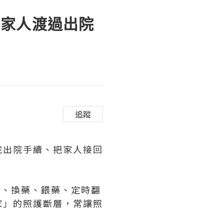
幫家人渡過出院
追蹤
完出院手續、把家人接回
護、換藥、餵藥、定時翻
家」的照護斷層，常讓照