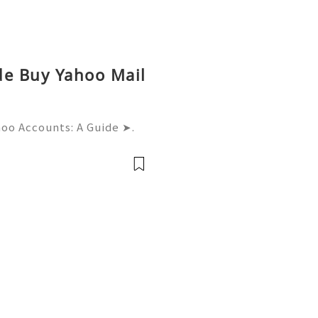
de Buy Yahoo Mail
hoo Accounts: A Guide ➤.
......➤.➤...........➤.➤ 🌿🍁🌿🍁➤.
....➤.➤..........➤.➤......