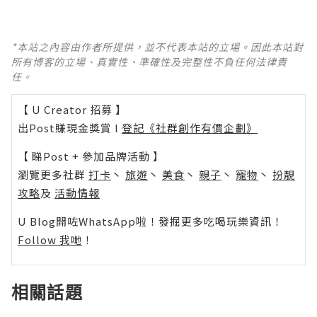
*本站之內容由作者所提供，並不代表本站的立場。因此本站對
所有博客的立場、真實性、準確性及完整性不負任何法律責
任。
【 U Creator 招募 】
出Post賺現金獎賞 l
登記《社群創作有價企劃》
【 睇Post + 參加品牌活動 】
瀏覽更多社群
打卡
丶
旅遊
丶
美食
丶
親子
丶
寵物
丶
扮靚
攻略
及
活動情報
U Blog開咗WhatsApp啦！發掘更多吃喝玩樂資訊！
Follow 我哋
！
相關話題