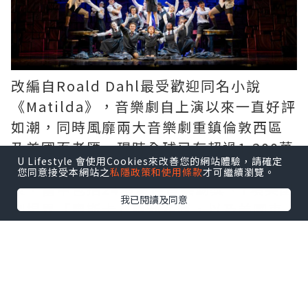
改編自Roald Dahl最受歡迎同名小說
《Matilda》，音樂劇自上演以來一直好評
如潮，同時風靡兩大音樂劇重鎮倫敦西區
及美國百老匯，現時全球已有超過1,200萬
U Lifestyle 會使用Cookies來改善您的網站體驗，請確定
人入場觀賞，多年來共橫掃101個國際殊
您同意接受本網站之
私隱政策和使用條款
才可繼續瀏覽。
榮，當中包括24項最佳音樂劇獎、7項英國
我已閱讀及同意
劇場界「奧斯卡」奧利花獎，以及美國東
尼獎（Tony Award）五項大獎。
是次《Matilda》中國巡演深圳場由多年深
耕文化產業的七幕人生及GWB