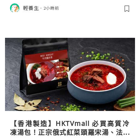
選秘訣
輕養生
2小時前
【香港製造】HKTVmall 必買高質冷
凍湯包！正宗俄式紅菜頭羅宋湯、法式