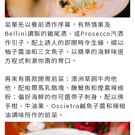
菜單先以餐前酒作序幕，有熱情果及
Bellini調製的雞尾酒、或Prosecco汽酒
作引子，配上誘人的即開時令生蠔，綴以
柚子醬油和三文魚子，以精準的海鮮味道
方程式刺激你兩的胃口。
再來有兩款開胃前菜：澳洲草飼牛肉他
他，配帕爾馬乳酪塊、醃鯷魚和煙熏辣椒
粉；偏好海鮮的你可選帶子刺身，配以佛
手柑、牛油果、Oscietra鹹魚子醬和辣椒
油調味所作的前菜。