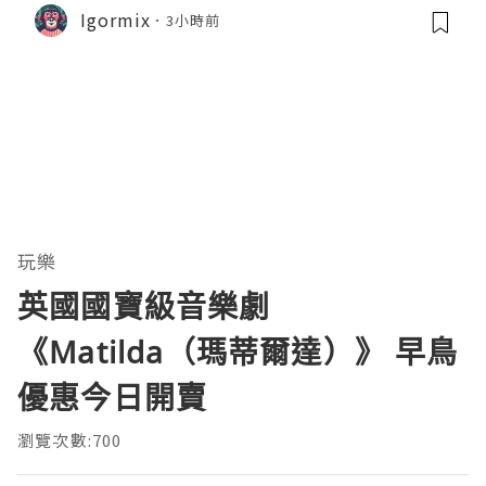
龍蝦濃湯與生酮膠原蛋白骨頭湯全攻略
Igormix
3小時前
玩樂
英國國寶級音樂劇
《Matilda（瑪蒂爾達）》 早鳥
優惠今日開賣
瀏覽次數:700